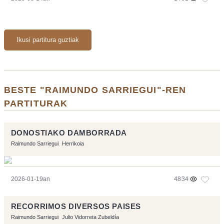
Ikusi partitura guztiak
BESTE "RAIMUNDO SARRIEGUI"-REN
PARTITURAK
DONOSTIAKO DAMBORRADA
Raimundo Sarriegui
Herrikoia
2026-01-19an
4834
RECORRIMOS DIVERSOS PAISES
Raimundo Sarriegui
Julio Vidorreta Zubeldía