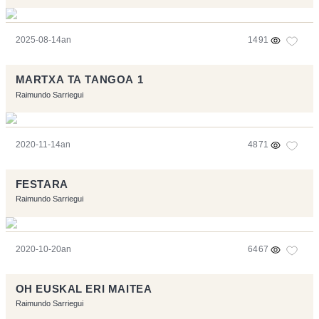
2025-08-14an
1491
MARTXA TA TANGOA 1
Raimundo Sarriegui
2020-11-14an
4871
FESTARA
Raimundo Sarriegui
2020-10-20an
6467
OH EUSKAL ERI MAITEA
Raimundo Sarriegui