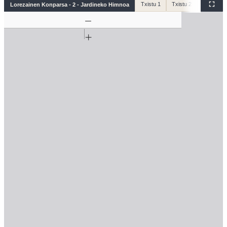
Txistu 1
Txistu 2
Silbote
Lorezainen Konparsa - 2 - Jardineko Himnoa