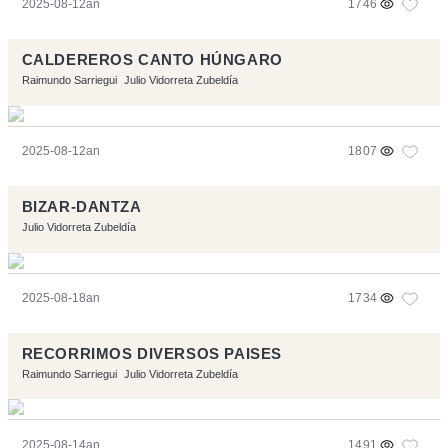
2025-08-12an
1746
CALDEREROS CANTO HÚNGARO
Raimundo Sarriegui
Julio Vidorreta Zubeldía
2025-08-12an
1807
BIZAR-DANTZA
Julio Vidorreta Zubeldía
2025-08-18an
1734
RECORRIMOS DIVERSOS PAISES
Raimundo Sarriegui
Julio Vidorreta Zubeldía
2025-08-14an
1491