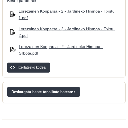
Beste partiturak:
Lorezainen Konparsa - 2 - Jardineko Himnoa - Txistu
1.pdf
Lorezainen Konparsa - 2 - Jardineko Himnoa - Txistu
2.pdf
Lorezainen Konparsa - 2 - Jardineko Himnoa -
Silbote.pdf
Txertatzeko kodea
Deskargatu beste tonalitate batean: