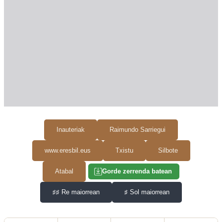
Inauteriak
Raimundo Sarriegui
www.eresbil.eus
Txistu
Silbote
Atabal
Gorde zerrenda batean
♯♯
Re maiorrean
♯
Sol maiorrean