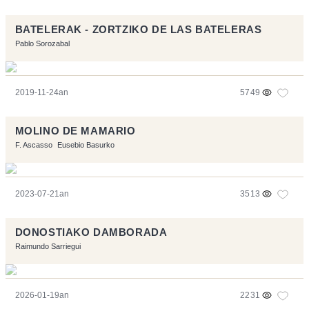
BATELERAK - ZORTZIKO DE LAS BATELERAS
Pablo Sorozabal
2019-11-24an
5749
MOLINO DE MAMARIO
F. Ascasso
Eusebio Basurko
2023-07-21an
3513
DONOSTIAKO DAMBORADA
Raimundo Sarriegui
2026-01-19an
2231