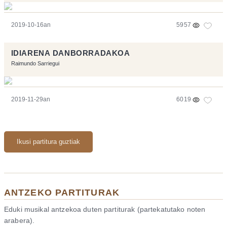
2019-10-16an
5957
IDIARENA DANBORRADAKOA
Raimundo Sarriegui
2019-11-29an
6019
Ikusi partitura guztiak
ANTZEKO PARTITURAK
Eduki musikal antzekoa duten partiturak (partekatutako noten
arabera).