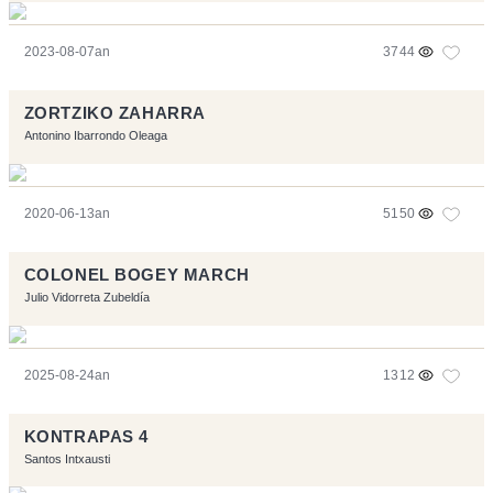
2023-08-07an
3744
ZORTZIKO ZAHARRA
Antonino Ibarrondo Oleaga
2020-06-13an
5150
COLONEL BOGEY MARCH
Julio Vidorreta Zubeldía
2025-08-24an
1312
KONTRAPAS 4
Santos Intxausti