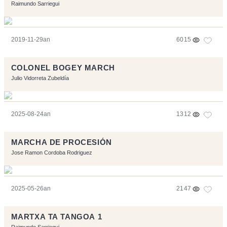
Raimundo Sarriegui
2019-11-29an
6015
COLONEL BOGEY MARCH
Julio Vidorreta Zubeldía
2025-08-24an
1312
MARCHA DE PROCESIÓN
Jose Ramon Cordoba Rodriguez
2025-05-26an
2147
MARTXA TA TANGOA 1