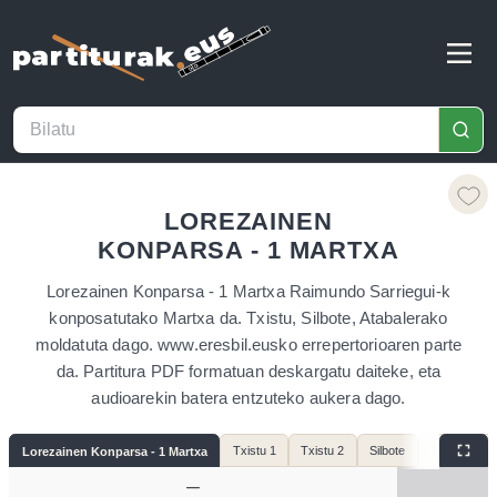
LOREZAINEN
KONPARSA - 1 MARTXA
Lorezainen Konparsa - 1 Martxa Raimundo Sarriegui-k
konposatutako Martxa da. Txistu, Silbote, Atabalerako
moldatuta dago. www.eresbil.eusko errepertorioaren parte
da. Partitura PDF formatuan deskargatu daiteke, eta
audioarekin batera entzuteko aukera dago.
Txistu 1
Txistu 2
Silbote
Txistu 1 + A
Lorezainen Konparsa - 1 Martxa