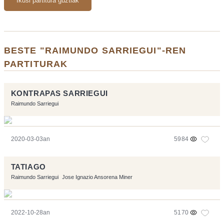
Ikusi partitura guztiak
BESTE "RAIMUNDO SARRIEGUI"-REN
PARTITURAK
KONTRAPAS SARRIEGUI
Raimundo Sarriegui
2020-03-03an
5984
TATIAGO
Raimundo Sarriegui
Jose Ignazio Ansorena Miner
2022-10-28an
5170