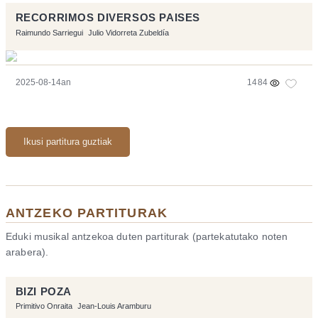
RECORRIMOS DIVERSOS PAISES
Raimundo Sarriegui
Julio Vidorreta Zubeldía
2025-08-14an
1484
Ikusi partitura guztiak
ANTZEKO PARTITURAK
Eduki musikal antzekoa duten partiturak (partekatutako noten
arabera).
BIZI POZA
Primitivo Onraita
Jean-Louis Aramburu