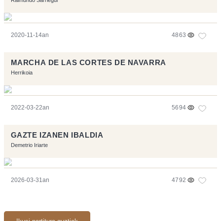
Raimundo Sarriegui
2020-11-14an
4863
MARCHA DE LAS CORTES DE NAVARRA
Herrikoia
2022-03-22an
5694
GAZTE IZANEN IBALDIA
Demetrio Iriarte
2026-03-31an
4792