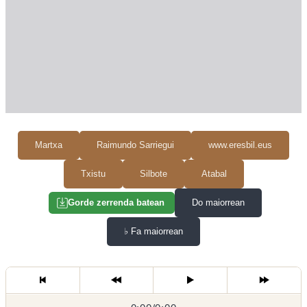
Martxa
Raimundo Sarriegui
www.eresbil.eus
Txistu
Silbote
Atabal
Do maiorrean
Gorde zerrenda batean
♭
Fa maiorrean