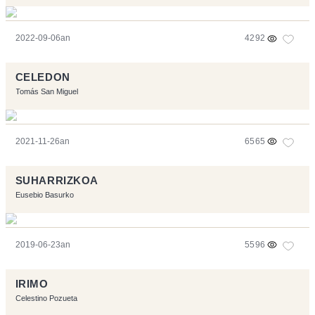
2022-09-06an
4292
CELEDON
Tomás San Miguel
2021-11-26an
6565
SUHARRIZKOA
Eusebio Basurko
2019-06-23an
5596
IRIMO
Celestino Pozueta