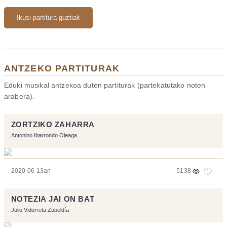
Ikusi partitura guztiak
ANTZEKO PARTITURAK
Eduki musikal antzekoa duten partiturak (partekatutako noten
arabera).
ZORTZIKO ZAHARRA
Antonino Ibarrondo Oleaga
2020-06-13an
5138
NOTEZIA JAI ON BAT
Julio Vidorreta Zubeldía