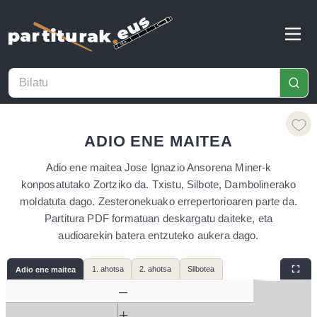
ADIO ENE MAITEA
Adio ene maitea Jose Ignazio Ansorena Miner-k
konposatutako Zortziko da. Txistu, Silbote, Dambolinerako
moldatuta dago. Zesteronekuako errepertorioaren parte da.
Partitura PDF formatuan deskargatu daiteke, eta
audioarekin batera entzuteko aukera dago.
1. ahotsa
2. ahotsa
Silbotea
Adio ene maitea