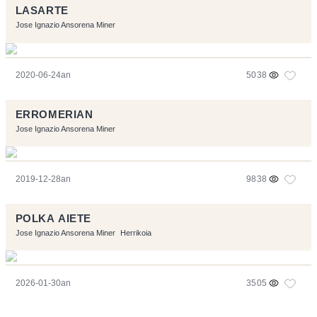
LASARTE
Jose Ignazio Ansorena Miner
2020-06-24an
5038
ERROMERIAN
Jose Ignazio Ansorena Miner
2019-12-28an
9838
POLKA AIETE
Jose Ignazio Ansorena Miner
Herrikoia
2026-01-30an
3505