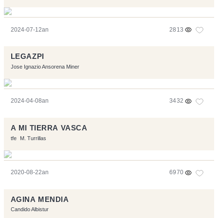
2024-07-12an
2813
LEGAZPI
Jose Ignazio Ansorena Miner
2024-04-08an
3432
A MI TIERRA VASCA
tfe
M. Turrillas
2020-08-22an
6970
AGINA MENDIA
Candido Albistur