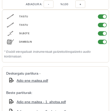
ABIADURA:
-
%100
+
TXISTU
TXISTU
SILBOTE
DAMBOLIN
* Erabili etengailuak instrumentuak gaitzeko/desgaitzeko audio
konbinatuan.
Deskargatu partitura -
Adio ene maitea.pdf
Beste partiturak:
Adio ene maitea - 1. ahotsa.pdf