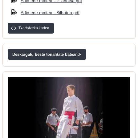
Adio ene maitea - 2. ahotsa.pdf
Adio ene maitea - Silbotea.pdf
Txertatzeko kodea
Deskargatu beste tonalitate batean: