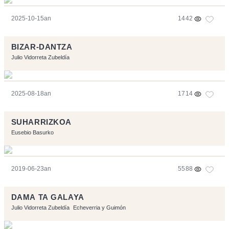
2025-10-15an
1442
BIZAR-DANTZA
Julio Vidorreta Zubeldía
2025-08-18an
1714
SUHARRIZKOA
Eusebio Basurko
2019-06-23an
5588
DAMA TA GALAYA
Julio Vidorreta Zubeldía
Echeverria y Guimón