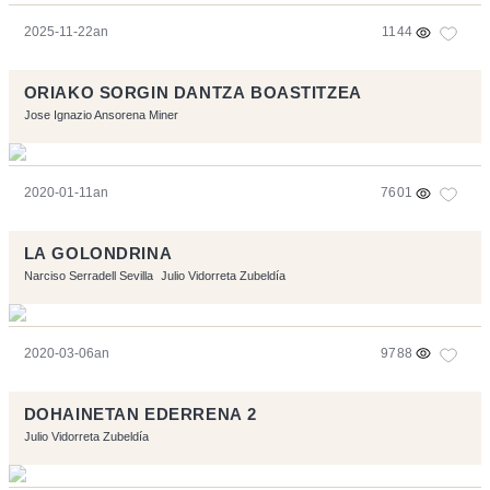
2025-11-22an
1144
ORIAKO SORGIN DANTZA BOASTITZEA
Jose Ignazio Ansorena Miner
2020-01-11an
7601
LA GOLONDRINA
Narciso Serradell Sevilla
Julio Vidorreta Zubeldía
2020-03-06an
9788
DOHAINETAN EDERRENA 2
Julio Vidorreta Zubeldía