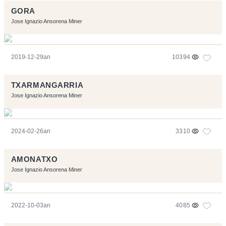
GORA
Jose Ignazio Ansorena Miner
2019-12-29an
10394
TXARMANGARRIA
Jose Ignazio Ansorena Miner
2024-02-26an
3310
AMONATXO
Jose Ignazio Ansorena Miner
2022-10-03an
4085