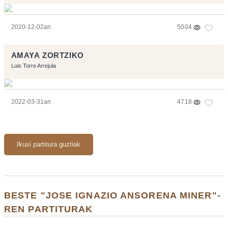
2020-12-02an
5004
AMAYA ZORTZIKO
Luis Torre Arrejula
2022-03-31an
4718
Ikusi partitura guztiak
BESTE "JOSE IGNAZIO ANSORENA MINER"-
REN PARTITURAK