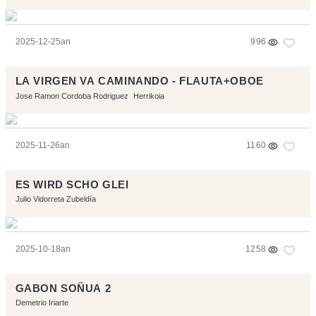
2025-12-25an
996
LA VIRGEN VA CAMINANDO - FLAUTA+OBOE
Jose Ramon Cordoba Rodriguez
Herrikoia
2025-11-26an
1160
ES WIRD SCHO GLEI
Julio Vidorreta Zubeldía
2025-10-18an
1258
GABON SOÑUA 2
Demetrio Iriarte