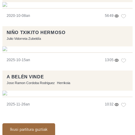
2020-10-08an
5649
NIÑO TXIKITO HERMOSO
Julio Vidorreta Zubeldía
2025-10-15an
1305
A BELÉN VINDE
Jose Ramon Cordoba Rodriguez
Herrikoia
2025-11-26an
1032
Ikusi partitura guztiak