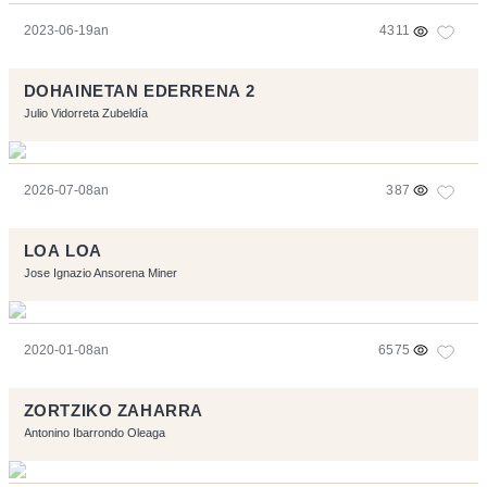
2023-06-19an
4311
DOHAINETAN EDERRENA 2
Julio Vidorreta Zubeldía
2026-07-08an
387
LOA LOA
Jose Ignazio Ansorena Miner
2020-01-08an
6575
ZORTZIKO ZAHARRA
Antonino Ibarrondo Oleaga