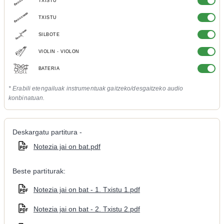
TXISTU
TXISTU
SILBOTE
VIOLIN - VIOLON
BATERIA
* Erabili etengailuak instrumentuak gaitzeko/desgaitzeko audio
konbinatuan.
Deskargatu partitura -
Notezia jai on bat.pdf
Beste partiturak:
Notezia jai on bat - 1. Txistu 1.pdf
Notezia jai on bat - 2. Txistu 2.pdf