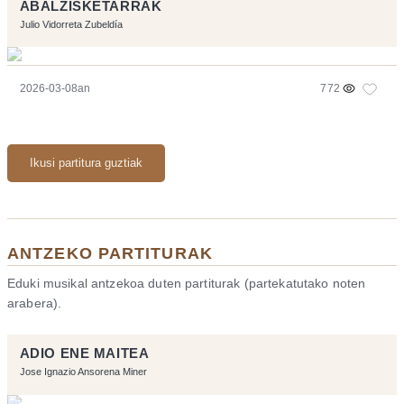
ABALZISKETARRAK
Julio Vidorreta Zubeldía
2026-03-08an
772
Ikusi partitura guztiak
ANTZEKO PARTITURAK
Eduki musikal antzekoa duten partiturak (partekatutako noten
arabera).
ADIO ENE MAITEA
Jose Ignazio Ansorena Miner