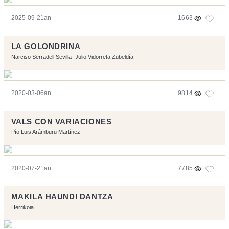
2025-09-21an
1663
LA GOLONDRINA
Narciso Serradell Sevilla
Julio Vidorreta Zubeldía
2020-03-06an
9814
VALS CON VARIACIONES
Pío Luis Arámburu Martínez
2020-07-21an
7785
MAKILA HAUNDI DANTZA
Herrikoia