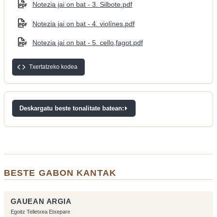
Notezia jai on bat - 3. Silbote.pdf
Notezia jai on bat - 4. violínes.pdf
Notezia jai on bat - 5. cello,fagot.pdf
Txertatzeko kodea
Deskargatu beste tonalitate batean:
BESTE GABON KANTAK
GAUEAN ARGIA
Egoitz Telletxea Etxepare