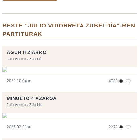
BESTE "JULIO VIDORRETA ZUBELDÍA"-REN
PARTITURAK
AGUR ITZIARKO
Julio Vidorreta Zubeldía
2022-10-04an
4780
MINUETO 4 AZAROA
Julio Vidorreta Zubeldía
2025-03-31an
2273