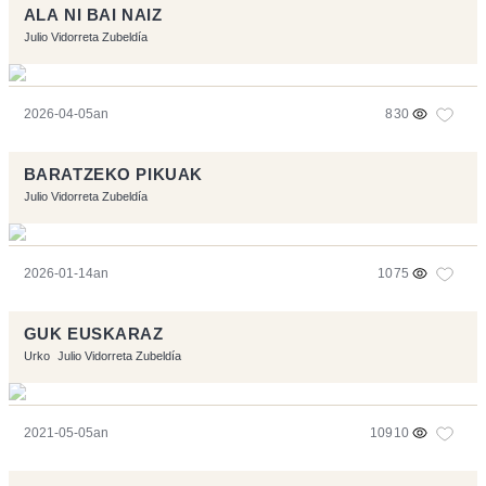
ALA NI BAI NAIZ
Julio Vidorreta Zubeldía
2026-04-05an
830
BARATZEKO PIKUAK
Julio Vidorreta Zubeldía
2026-01-14an
1075
GUK EUSKARAZ
Urko
Julio Vidorreta Zubeldía
2021-05-05an
10910