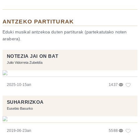
ANTZEKO PARTITURAK
Eduki musikal antzekoa duten partiturak (partekatutako noten
arabera).
NOTEZIA JAI ON BAT
Julio Vidorreta Zubeldía
2025-10-15an
1437
SUHARRIZKOA
Eusebio Basurko
2019-06-23an
5588