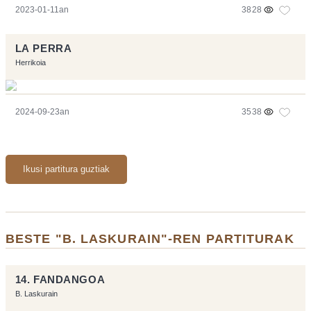
2023-01-11an
3828
LA PERRA
Herrikoia
2024-09-23an
3538
Ikusi partitura guztiak
BESTE "B. LASKURAIN"-REN PARTITURAK
14. FANDANGOA
B. Laskurain