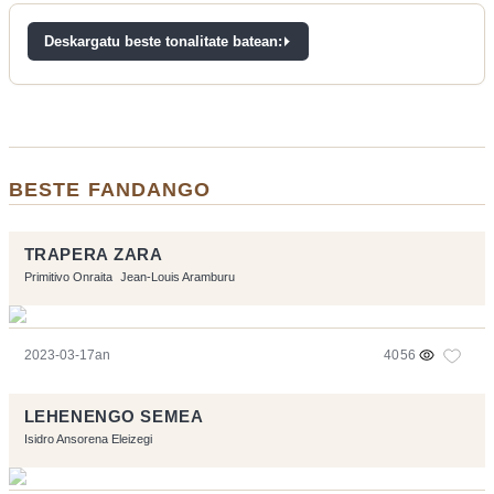
Deskargatu beste tonalitate batean:
BESTE FANDANGO
TRAPERA ZARA
Primitivo Onraita
Jean-Louis Aramburu
2023-03-17an
4056
LEHENENGO SEMEA
Isidro Ansorena Eleizegi