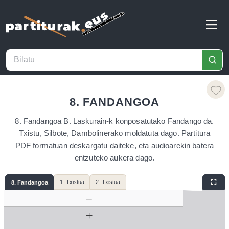
8. FANDANGOA
8. Fandangoa B. Laskurain-k konposatutako Fandango da.
Txistu, Silbote, Dambolinerako moldatuta dago. Partitura
PDF formatuan deskargatu daiteke, eta audioarekin batera
entzuteko aukera dago.
1. Txistua
2. Txistua
8. Fandangoa