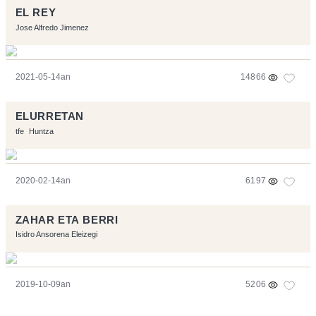
EL REY
Jose Alfredo Jimenez
2021-05-14an
14866
ELURRETAN
tfe
Huntza
2020-02-14an
6197
ZAHAR ETA BERRI
Isidro Ansorena Eleizegi
2019-10-09an
5206