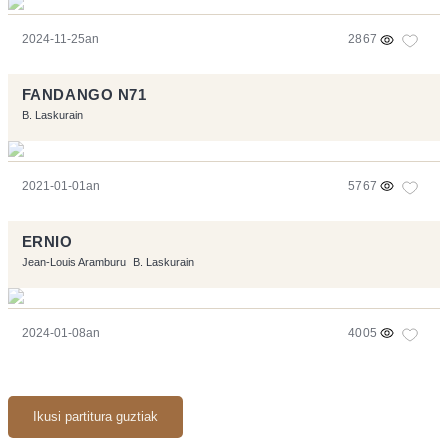
2024-11-25an
2867
FANDANGO N71
B. Laskurain
2021-01-01an
5767
ERNIO
Jean-Louis Aramburu
B. Laskurain
2024-01-08an
4005
Ikusi partitura guztiak