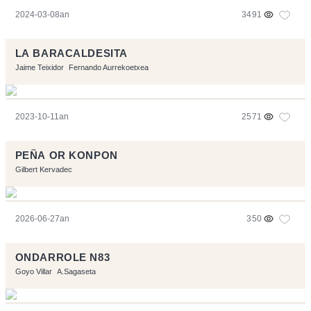
2024-03-08an
3491
LA BARACALDESITA
Jaime Teixidor
Fernando Aurrekoetxea
2023-10-11an
2571
PEÑA OR KONPON
Gilbert Kervadec
2026-06-27an
350
ONDARROLE N83
Goyo Villar
A.Sagaseta