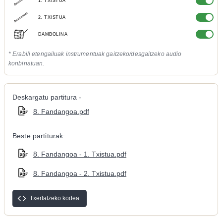
1. TXISTUA
2. TXISTUA
DAMBOLINA
* Erabili etengailuak instrumentuak gaitzeko/desgaitzeko audio
konbinatuan.
Deskargatu partitura -
8. Fandangoa.pdf
Beste partiturak:
8. Fandangoa - 1. Txistua.pdf
8. Fandangoa - 2. Txistua.pdf
Txertatzeko kodea