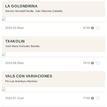
LA GOLONDRINA
Narciso Serradell Sevilla
Julio Vidorreta Zubeldía
2020-03-06an
9788
TXAKOLIN
José Maria Gonzalez Bastida
2024-08-09an
7676
VALS CON VARIACIONES
Pío Luis Arámburu Martínez
2020-07-21an
7768