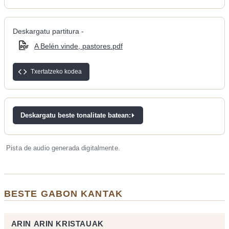
Deskargatu partitura -
A Belén vinde, pastores.pdf
Txertatzeko kodea
Deskargatu beste tonalitate batean:
Pista de audio generada digitalmente.
BESTE GABON KANTAK
ARIN ARIN KRISTAUAK