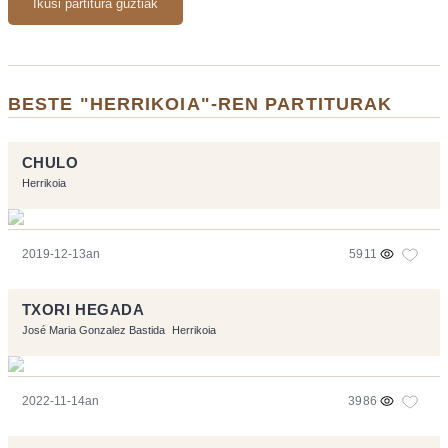
Ikusi partitura guztiak
BESTE "HERRIKOIA"-REN PARTITURAK
CHULO
Herrikoia
2019-12-13an
5911
TXORI HEGADA
José Maria Gonzalez Bastida
Herrikoia
2022-11-14an
3986