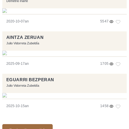
Demetrio Iriarte
2020-10-07an
5547
AINTZA ZERUAN
Julio Vidorreta Zubeldía
2025-09-17an
1705
EGUARRI BEZPERAN
Julio Vidorreta Zubeldía
2025-10-15an
1458