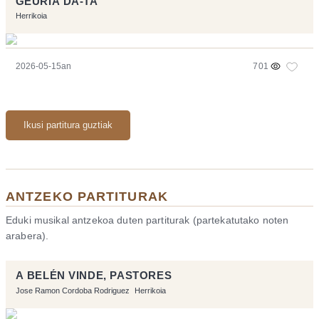
GEURIA DA-TA
Herrikoia
2026-05-15an
701
Ikusi partitura guztiak
ANTZEKO PARTITURAK
Eduki musikal antzekoa duten partiturak (partekatutako noten
arabera).
A BELÉN VINDE, PASTORES
Jose Ramon Cordoba Rodriguez
Herrikoia