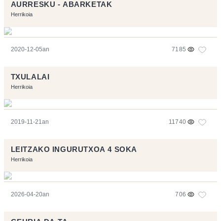
AURRESKU - ABARKETAK
Herrikoia
2020-12-05an
7185
TXULALAI
Herrikoia
2019-11-21an
11740
LEITZAKO INGURUTXOA 4 SOKA
Herrikoia
2026-04-20an
706