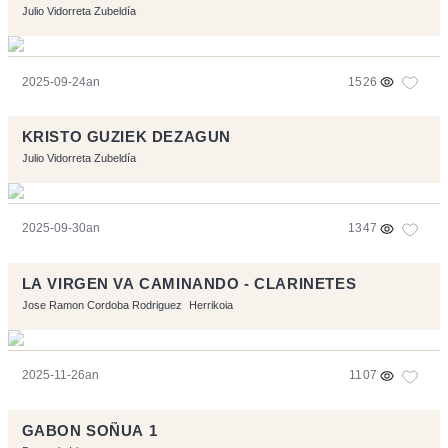
Julio Vidorreta Zubeldía
2025-09-24an
1526
KRISTO GUZIEK DEZAGUN
Julio Vidorreta Zubeldía
2025-09-30an
1347
LA VIRGEN VA CAMINANDO - CLARINETES
Jose Ramon Cordoba Rodriguez
Herrikoia
2025-11-26an
1107
GABON SOÑUA 1