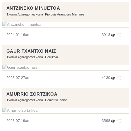
ANTZINEKO MINUETOA
Txomin Agirregomezkorta
Pío Luis Arámburu Martínez
2024-01-16an
3913
GAUR TXANTXO NAIZ
Txomin Agirregomezkorta
Herrikoia
2023-07-27an
4130
AMURRIO ZORTZIKOA
Txomin Agirregomezkorta
Demetrio Iriarte
2023-07-19an
3598