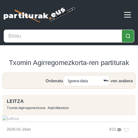
Txomin Agirregomezkorta-ren partiturak
Ordenatu
-ren arabera
Bilatu
LEITZA
Txomin Agirregomezkorta
Anjel Alduntzin
2026-01-16an
922