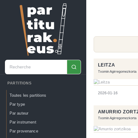
LEITZA
Txomin Agirregomezkorta
PARTITIONS
2026-01-16
Toutes les partitions
Par type
AMURRIO ZORT
Par auteur
Txomin Agirregomezkorta
Par instrument
Par provenance