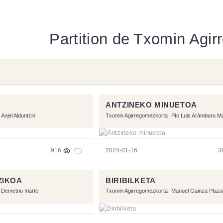
Partition de Txomin Agi
ANTZINEKO MINUETOA
Anjel Alduntzin
Txomin Agirregomezkorta
Pío Luis Arámburu M
916
2024-01-16
3
ZIKOA
BIRIBILKETA
Demetrio Iriarte
Txomin Agirregomezkorta
Manuel Gainza Plaza