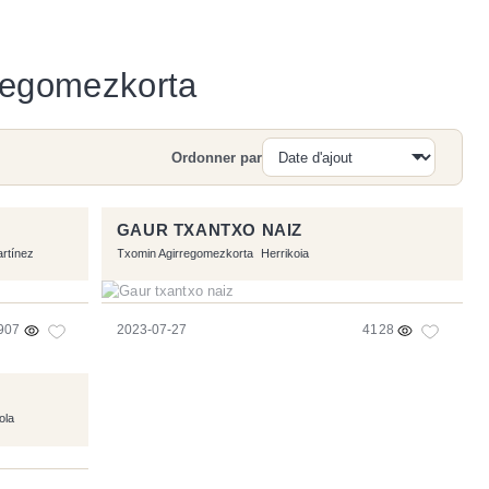
rregomezkorta
Ordonner par
Recherche
GAUR TXANTXO NAIZ
artínez
Txomin Agirregomezkorta
Herrikoia
907
2023-07-27
4128
ola