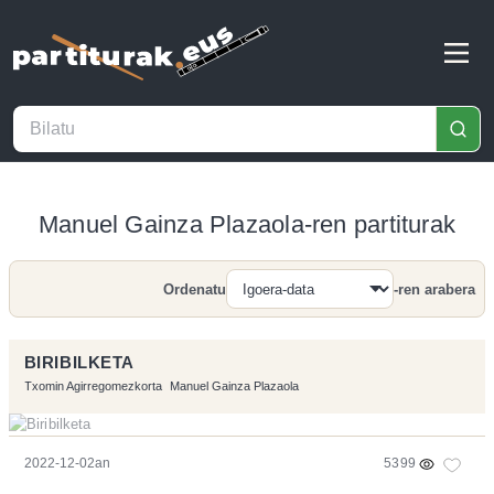
Manuel Gainza Plazaola-ren partiturak
Ordenatu
-ren arabera
Bilatu
BIRIBILKETA
Txomin Agirregomezkorta
Manuel Gainza Plazaola
2022-12-02an
5399