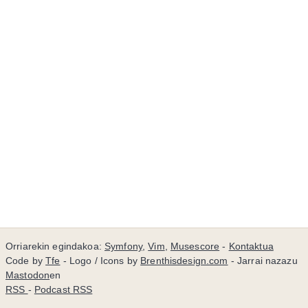
Orriarekin egindakoa:
Symfony
,
Vim
,
Musescore
-
Kontaktua
Code by
Tfe
- Logo / Icons by
Brenthisdesign.com
- Jarrai nazazu
Mastodon
en
RSS
-
Podcast RSS