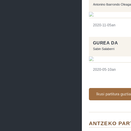
Antonino Ibarrondo Oleaga
2020-11-05an
GUREA DA
Sabin Salaberri
2020-05-10an
Ikusi partitura guzti
ANTZEKO PAR