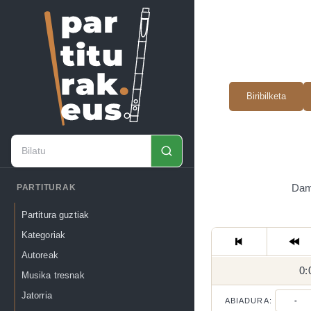
Biribilketa
Damb
PARTITURAK
Partitura guztiak
Kategoriak
Autoreak
0:
Musika tresnak
Jatorria
ABIADURA:
-