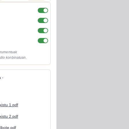
strumentuak
dio konbinatuan.
 -
Txistu 1.pdf
Txistu 2.pdf
ilbote.pdf