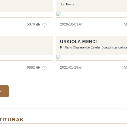
Jon Ibarra
5070
2020-10-03an
5
URKIOLA MENDI
P. Hilario Olazaran de Estella
Joaquin Landaluc
6892
2021-01-29an
5
ak
TITURAK