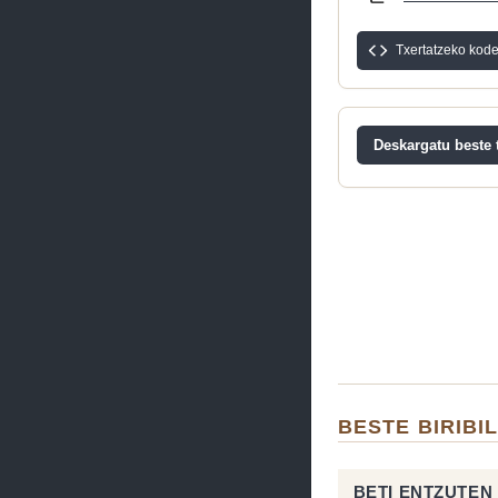
Txertatzeko kod
Deskargatu beste t
BESTE BIRIBI
BETI ENTZUTEN