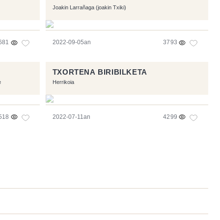
Joakin Larrañaga (joakin Txiki)
681
2022-09-05an
3793
TXORTENA BIRIBILKETA
e
Herrikoia
518
2022-07-11an
4299