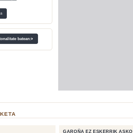
ea
onalitate batean:
LKETA
GAROÑA EZ ESKERRIK ASKO