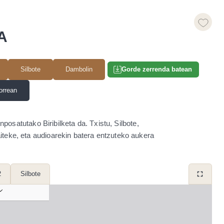
A
Silbote
Dambolin
Gorde zerrenda batean
orrean
osatutako Biribilketa da. Txistu, Silbote,
teke, eta audioarekin batera entzuteko aukera
2
Silbote