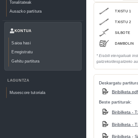
Tonalitateak
Ausazko partitura
TXISTU 1
TXISTU 2
KONTUA
SILBOTE
Saioa hasi
DAMBOLIN
Erregistratu
* Erabili etengailuak in
Gehitu partitura
gaitzeko/desgaitzeko au
LAGUNTZA
Deskargatu partitura
Biribilketa.pdf
Musescore tutoriala
Beste partiturak:
Biribilketa - 
Biribilketa - 
Biribilketa - S