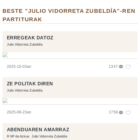
BESTE "JULIO VIDORRETA ZUBELDÍA"-REN
PARTITURAK
ERREGEAK DATOZ
Julio Vidorreta Zubeldía
2025-10-03an
1347
ZE POLITAK DIREN
Julio Vidorreta Zubeldía
2025-08-23an
1758
ABENDUAREN AMARRAZ
R Mª de Azkue
Julio Vidorreta Zubeldía