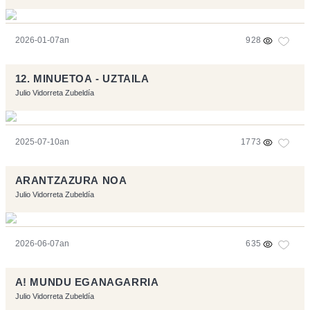
2026-01-07an
928
12. MINUETOA - UZTAILA
Julio Vidorreta Zubeldía
2025-07-10an
1773
ARANTZAZURA NOA
Julio Vidorreta Zubeldía
2026-06-07an
635
A! MUNDU EGANAGARRIA
Julio Vidorreta Zubeldía