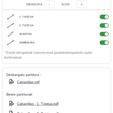
ABIADURA:
-
%100
+
1. TXISTUA
2. TXISTUA
SILBOTEA
DAMBOLINA
* Erabili etengailuak instrumentuak gaitzeko/desgaitzeko audio
konbinatuan.
Deskargatu partitura -
Cabanillas.pdf
Beste partiturak:
Cabanillas - 1. Txistua.pdf