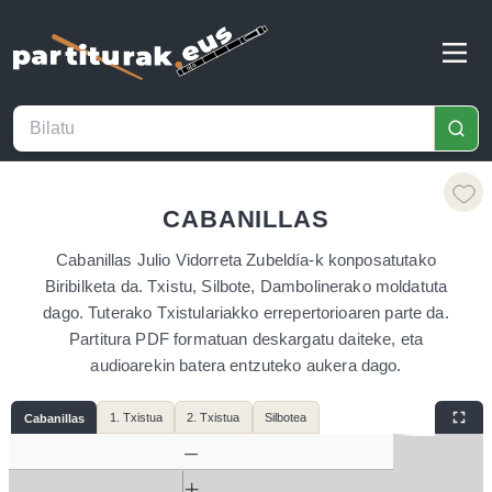
CABANILLAS
Cabanillas Julio Vidorreta Zubeldía-k konposatutako
Biribilketa da. Txistu, Silbote, Dambolinerako moldatuta
dago. Tuterako Txistulariakko errepertorioaren parte da.
Partitura PDF formatuan deskargatu daiteke, eta
audioarekin batera entzuteko aukera dago.
1. Txistua
2. Txistua
Silbotea
Cabanillas