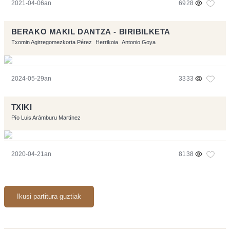
2021-04-06an
6928
BERAKO MAKIL DANTZA - BIRIBILKETA
Txomin Agirregomezkorta Pérez
Herrikoia
Antonio Goya
2024-05-29an
3333
TXIKI
Pío Luis Arámburu Martínez
2020-04-21an
8138
Ikusi partitura guztiak