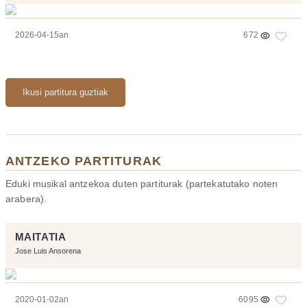
2026-04-15an
672
Ikusi partitura guztiak
ANTZEKO PARTITURAK
Eduki musikal antzekoa duten partiturak (partekatutako noten
arabera).
MAITATIA
Jose Luis Ansorena
2020-01-02an
6095