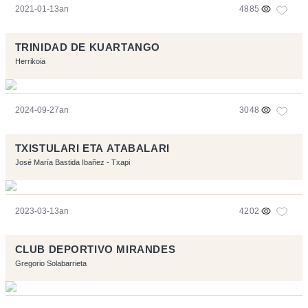
2021-01-13an
4885
TRINIDAD DE KUARTANGO
Herrikoia
2024-09-27an
3048
TXISTULARI ETA ATABALARI
José María Bastida Ibañez - Txapi
2023-03-13an
4202
CLUB DEPORTIVO MIRANDES
Gregorio Solabarrieta