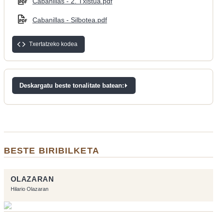
Cabanillas - 2. Txistua.pdf
Cabanillas - Silbotea.pdf
Txertatzeko kodea
Deskargatu beste tonalitate batean:
BESTE BIRIBILKETA
OLAZARAN
Hilario Olazaran