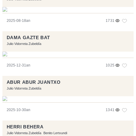
2025-08-18an
1731
DAMA GAZTE BAT
Julio Vidorreta Zubeldía
2025-12-31an
1025
ABUR ABUR JUANTXO
Julio Vidorreta Zubeldía
2025-10-30an
1341
HERRI BEHERA
Julio Vidorreta Zubeldía
Benito Lertxundi