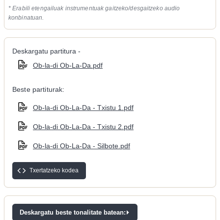
* Erabili etengailuak instrumentuak gaitzeko/desgaitzeko audio
konbinatuan.
Deskargatu partitura -
Ob-la-di Ob-La-Da.pdf
Beste partiturak:
Ob-la-di Ob-La-Da - Txistu 1.pdf
Ob-la-di Ob-La-Da - Txistu 2.pdf
Ob-la-di Ob-La-Da - Silbote.pdf
Txertatzeko kodea
Deskargatu beste tonalitate batean: