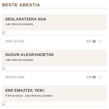
BESTE ABESTIA
DEKLARATZERA NUA
Julio Vidorreta Zubeldía
2025-12-27an
967
DUGUN ALEGRANZIETAN
Julio Vidorreta Zubeldía
2026-07-12an
288
ENE EMAZTEA YEIKI
R Mª de Azkue
Julio Vidorreta Zubeldía