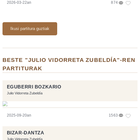
2026-03-22an
874
Ikusi partitura guztiak
BESTE "JULIO VIDORRETA ZUBELDÍA"-REN
PARTITURAK
EGUBERRI BOZKARIO
Julio Vidorreta Zubeldía
2025-09-20an
1563
BIZAR-DANTZA
Julio Vidorreta Zubeldía