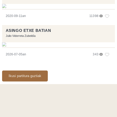
2020-09-11an
11398
ASINGO ETXE BATIAN
Julio Vidorreta Zubeldía
2026-07-05an
343
Ikusi partitura guztiak
Orriarekin egindakoa:
Symfony
,
Vim
,
Musescore
-
Kontaktua
Code by
Tfe
- Logo / Icons by
Brenthisdesign.com
- Jarrai nazazu
Mastodon
en
RSS
-
Podcast RSS