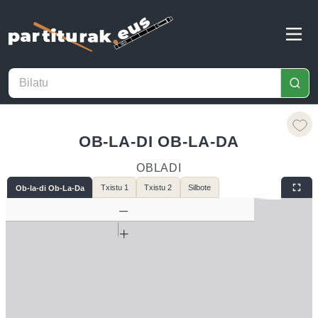
OB-LA-DI OB-LA-DA
OBLADI
Txistu 1
Txistu 2
Silbote
Ob-la-di Ob-La-Da