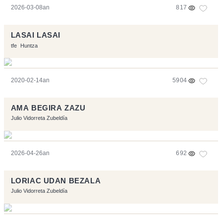
2026-03-08an
817
LASAI LASAI
tfe
Huntza
2020-02-14an
5904
AMA BEGIRA ZAZU
Julio Vidorreta Zubeldía
2026-04-26an
692
LORIAC UDAN BEZALA
Julio Vidorreta Zubeldía