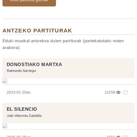
ANTZEKO PARTITURAK
Eduki musikal antzekoa duten partiturak (partekatutako noten
arabera).
DONOSTIAKO MARTXA
Raimundo Sarriegui
2023-01-20an
11058
EL SILENCIO
Julio Vidorreta Zubeldía