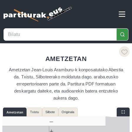
AMETZETAN
Ametzetan Jean-Louis Aramburu-k konposatutako Abestia
da. Txistu, Silboteerako moldatuta dago. araba.eusko
errepertorioaren parte da. Partitura PDF formatuan
deskargatu daiteke, eta audioarekin batera entzuteko
aukera dago.
Txistu
Silbote
Originala
Ametzetan