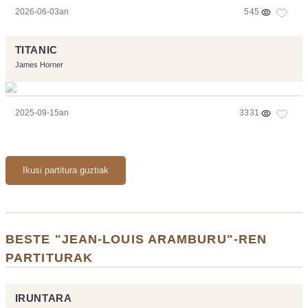
2026-06-03an
545
TITANIC
James Horner
2025-09-15an
3331
Ikusi partitura guztiak
BESTE "JEAN-LOUIS ARAMBURU"-REN
PARTITURAK
IRUNTARA