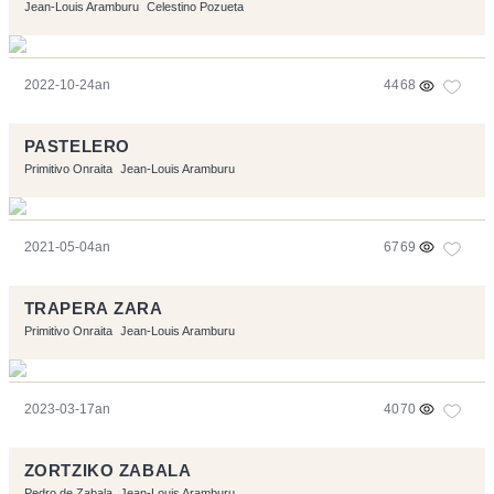
Jean-Louis Aramburu
Celestino Pozueta
2022-10-24an
4468
PASTELERO
Primitivo Onraita
Jean-Louis Aramburu
2021-05-04an
6769
TRAPERA ZARA
Primitivo Onraita
Jean-Louis Aramburu
2023-03-17an
4070
ZORTZIKO ZABALA
Pedro de Zabala
Jean-Louis Aramburu