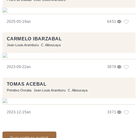
2025-05-19an
6451
CARMELO IBARZABAL
Jean-Louis Aramburu
C. Alboucaya
2023-09-22an
3878
TOMAS ACEBAL
Primitivo Onraita
Jean-Louis Aramburu
C. Alboucaya
2023-12-15an
3371
Ikusi partitura guztiak