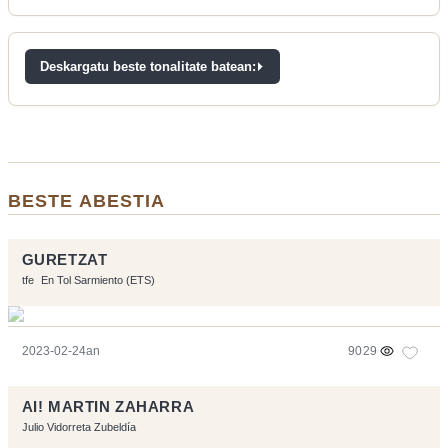
Deskargatu beste tonalitate batean:
BESTE ABESTIA
GURETZAT
tfe
En Tol Sarmiento (ETS)
2023-02-24an
9029
AI! MARTIN ZAHARRA
Julio Vidorreta Zubeldía