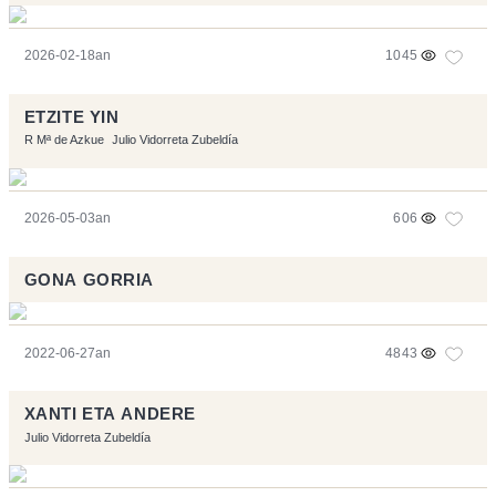
2026-02-18an
1045
ETZITE YIN
R Mª de Azkue
Julio Vidorreta Zubeldía
2026-05-03an
606
GONA GORRIA
2022-06-27an
4843
XANTI ETA ANDERE
Julio Vidorreta Zubeldía