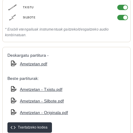
TXISTU
SILBOTE
* Erabili etengailuak instrumentuak gaitzeko/desgaitzeko audio
konbinatuan.
Deskargatu partitura -
Ametzetan.pdf
Beste partiturak:
Ametzetan - Txistu.pdf
Ametzetan - Silbote.pdf
Ametzetan - Originala.pdf
Txertatzeko kodea