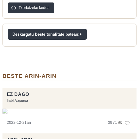
Txertatzeko kodea
Deskargatu beste tonalitate batean:
BESTE ARIN-ARIN
EZ DAGO
Iñaki Aizpurua
2022-12-21an
3971