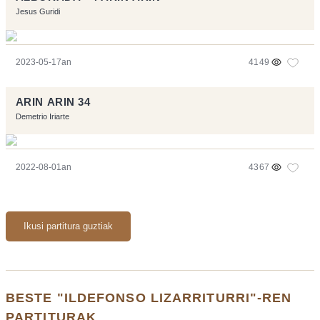
Jesus Guridi
2023-05-17an
4149
ARIN ARIN 34
Demetrio Iriarte
2022-08-01an
4367
Ikusi partitura guztiak
BESTE "ILDEFONSO LIZARRITURRI"-REN
PARTITURAK