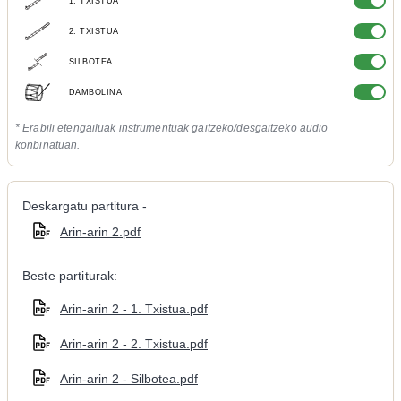
1. TXISTUA
2. TXISTUA
SILBOTEA
DAMBOLINA
* Erabili etengailuak instrumentuak gaitzeko/desgaitzeko audio
konbinatuan.
Deskargatu partitura -
Arin-arin 2.pdf
Beste partiturak:
Arin-arin 2 - 1. Txistua.pdf
Arin-arin 2 - 2. Txistua.pdf
Arin-arin 2 - Silbotea.pdf