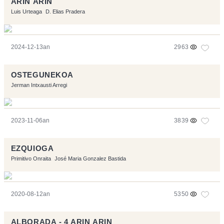
ARIN ARIN
Luis Urteaga
D. Elias Pradera
2024-12-13an
2963
OSTEGUNEKOA
Jerman Intxausti Arregi
2023-11-06an
3839
EZQUIOGA
Primitivo Onraita
José Maria Gonzalez Bastida
2020-08-12an
5350
ALBORADA - 4 ARIN ARIN