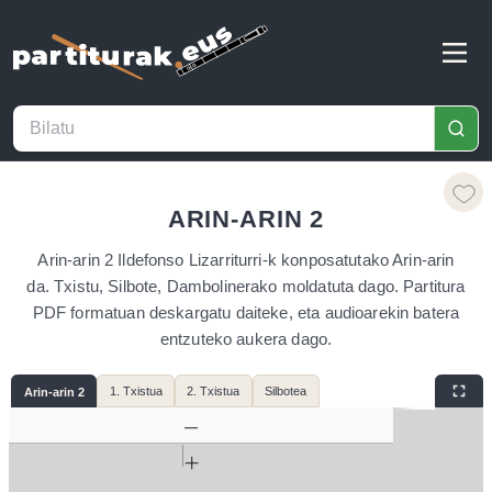
ARIN-ARIN 2
Arin-arin 2 Ildefonso Lizarriturri-k konposatutako Arin-arin
da. Txistu, Silbote, Dambolinerako moldatuta dago. Partitura
PDF formatuan deskargatu daiteke, eta audioarekin batera
entzuteko aukera dago.
1. Txistua
2. Txistua
Silbotea
Arin-arin 2