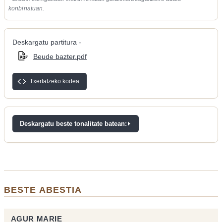
konbinatuan.
Deskargatu partitura -
Beude bazter.pdf
Txertatzeko kodea
Deskargatu beste tonalitate batean:
BESTE ABESTIA
AGUR MARIE