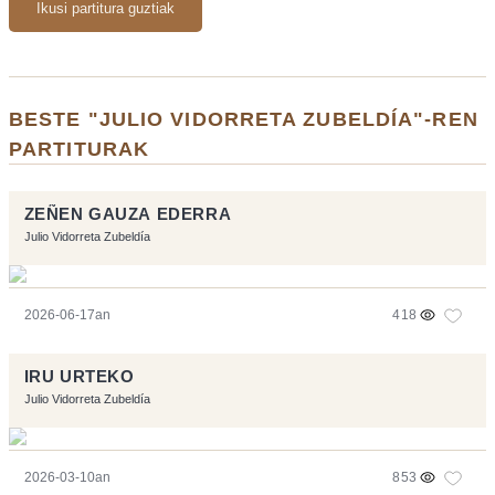
Ikusi partitura guztiak
BESTE "JULIO VIDORRETA ZUBELDÍA"-REN
PARTITURAK
ZEÑEN GAUZA EDERRA
Julio Vidorreta Zubeldía
2026-06-17an
418
IRU URTEKO
Julio Vidorreta Zubeldía
2026-03-10an
853