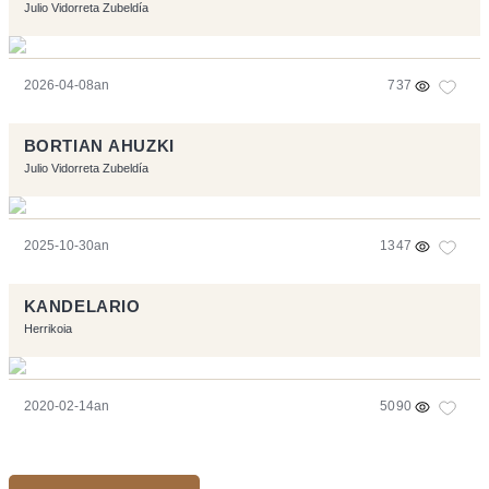
Julio Vidorreta Zubeldía
2026-04-08an
737
BORTIAN AHUZKI
Julio Vidorreta Zubeldía
2025-10-30an
1347
KANDELARIO
Herrikoia
2020-02-14an
5090