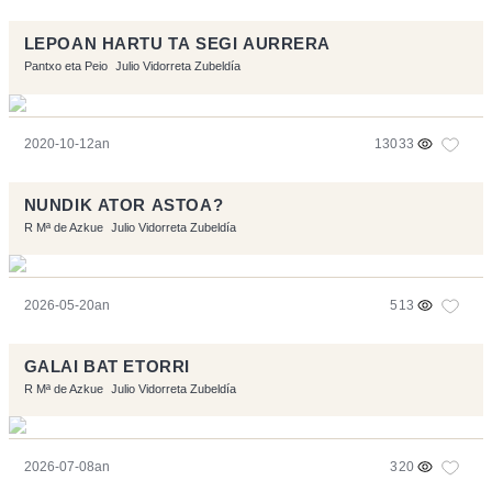
LEPOAN HARTU TA SEGI AURRERA
Pantxo eta Peio
Julio Vidorreta Zubeldía
2020-10-12an
13033
NUNDIK ATOR ASTOA?
R Mª de Azkue
Julio Vidorreta Zubeldía
2026-05-20an
513
GALAI BAT ETORRI
R Mª de Azkue
Julio Vidorreta Zubeldía
2026-07-08an
320