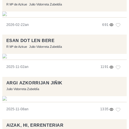
R Mª de Azkue
Julio Vidorreta Zubeldía
2026-02-22an
691
ESAN DOT LEN BERE
R Mª de Azkue
Julio Vidorreta Zubeldía
2025-11-02an
1191
ARGI AZKORRIJAN JIÑIK
Julio Vidorreta Zubeldía
2025-11-08an
1335
AIZAK, HI, ERRENTERIAR