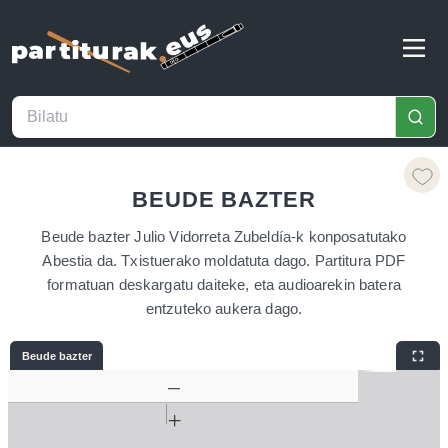
BEUDE BAZTER
Beude bazter Julio Vidorreta Zubeldía-k konposatutako
Abestia da. Txistuerako moldatuta dago. Partitura PDF
formatuan deskargatu daiteke, eta audioarekin batera
entzuteko aukera dago.
Beude bazter