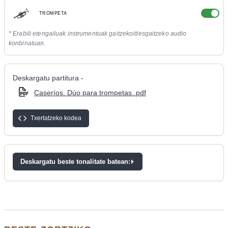
TROMPETA
* Erabili etengailuak instrumentuak gaitzeko/desgaitzeko audio
konbinatuan.
Deskargatu partitura -
Caseríos. Dúo para trompetas..pdf
Txertatzeko kodea
Deskargatu beste tonalitate batean: