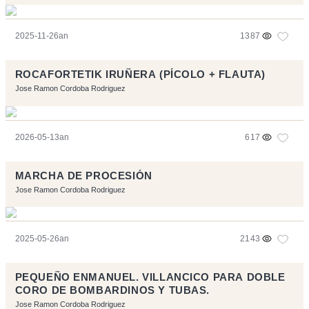
2025-11-26an
1387
ROCAFORTETIK IRUÑERA (PÍCOLO + FLAUTA)
Jose Ramon Cordoba Rodriguez
2026-05-13an
617
MARCHA DE PROCESIÓN
Jose Ramon Cordoba Rodriguez
2025-05-26an
2143
PEQUEÑO ENMANUEL. VILLANCICO PARA DOBLE
CORO DE BOMBARDINOS Y TUBAS.
Jose Ramon Cordoba Rodriguez