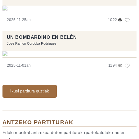
2025-11-25an
1022
UN BOMBARDINO EN BELÉN
Jose Ramon Cordoba Rodriguez
2025-11-01an
1194
Ikusi partitura guztiak
ANTZEKO PARTITURAK
Eduki musikal antzekoa duten partiturak (partekatutako noten