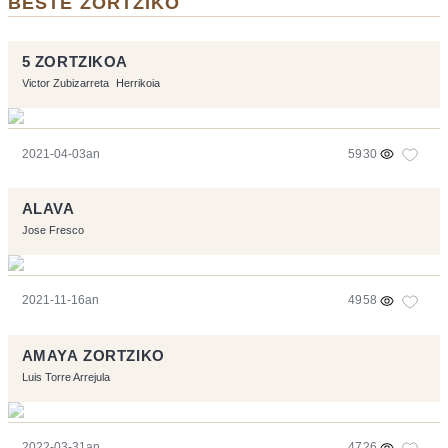
BESTE ZORTZIKO
5 ZORTZIKOA
Victor Zubizarreta
Herrikoia
2021-04-03an
5930
ALAVA
Jose Fresco
2021-11-16an
4958
AMAYA ZORTZIKO
Luis Torre Arrejula
2022-03-31an
4726