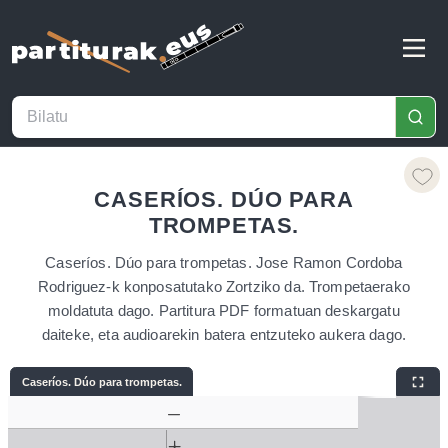
CASERÍOS. DÚO PARA
TROMPETAS.
Caseríos. Dúo para trompetas. Jose Ramon Cordoba
Rodriguez-k konposatutako Zortziko da. Trompetaerako
moldatuta dago. Partitura PDF formatuan deskargatu
daiteke, eta audioarekin batera entzuteko aukera dago.
Caseríos. Dúo para trompetas.