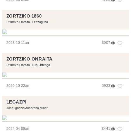
ZORTZIKO 1860
Primitivo Onraita
Ezezaguna
2023-10-11an
3907
ZORTZIKO ONRAITA
Primitivo Onraita
Luis Urteaga
2020-10-22an
5923
LEGAZPI
Jose Ignazio Ansorena Miner
2024-04-08an
3441