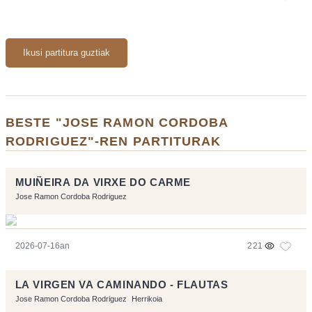
Ikusi partitura guztiak
BESTE "JOSE RAMON CORDOBA
RODRIGUEZ"-REN PARTITURAK
MUIÑEIRA DA VIRXE DO CARME
Jose Ramon Cordoba Rodriguez
2026-07-16an
221
LA VIRGEN VA CAMINANDO - FLAUTAS
Jose Ramon Cordoba Rodriguez
Herrikoia