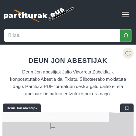
DEUN JON ABESTIJAK
Deun Jon abestijak Julio Vidorreta Zubeldía-k
konposatutako Abestia da. Txistu, Silboteerako moldatuta
dago. Partitura PDF formatuan deskargatu daiteke, eta
audioarekin batera entzuteko aukera dago.
Deun Jon abestijak