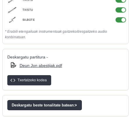
TXISTU
TXISTU
SILBOTE
* Erabili etengailuak instrumentuak gaitzeko/desgaitzeko audio
konbinatuan.
Deskargatu partitura -
Deun Jon abestijak.pdf
Txertatzeko kodea
Deskargatu beste tonalitate batean: