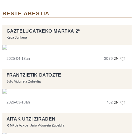
BESTE ABESTIA
GAZTELUGATXEKO MARTXA 2ª
Kepa Junkera
2025-04-13an
3079
FRANTZIETIK DATOZTE
Julio Vidorreta Zubeldía
2026-03-18an
762
AITAK UTZI ZIRADEN
R Mª de Azkue
Julio Vidorreta Zubeldía