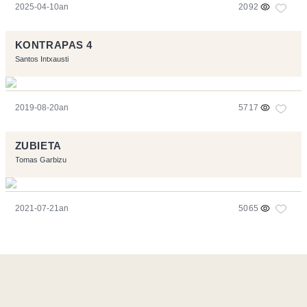
2025-04-10an
2092
KONTRAPAS 4
Santos Intxausti
2019-08-20an
5717
ZUBIETA
Tomas Garbizu
2021-07-21an
5065
Orriarekin egindakoa:
Symfony
,
Vim
,
Musescore
-
Kontaktua