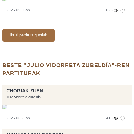
2026-05-06an
623
Ikusi partitura guztiak
BESTE "JULIO VIDORRETA ZUBELDÍA"-REN
PARTITURAK
CHORIAK ZUEN
Julio Vidorreta Zubeldía
2026-06-21an
416