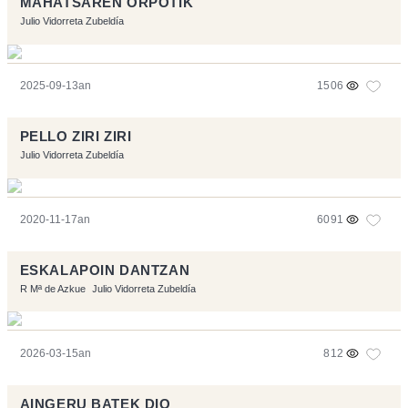
MAHATSAREN ORPOTIK
Julio Vidorreta Zubeldía
2025-09-13an
1506
PELLO ZIRI ZIRI
Julio Vidorreta Zubeldía
2020-11-17an
6091
ESKALAPOIN DANTZAN
R Mª de Azkue
Julio Vidorreta Zubeldía
2026-03-15an
812
AINGERU BATEK DIO