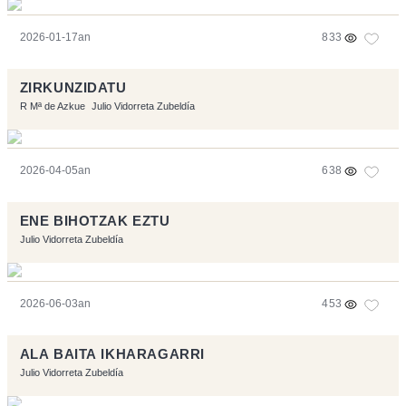
2026-01-17an
833
ZIRKUNZIDATU
R Mª de Azkue
Julio Vidorreta Zubeldía
2026-04-05an
638
ENE BIHOTZAK EZTU
Julio Vidorreta Zubeldía
2026-06-03an
453
ALA BAITA IKHARAGARRI
Julio Vidorreta Zubeldía