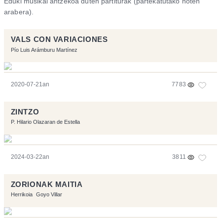
Eduki musikal antzekoa duten partiturak (partekatutako noten
arabera).
VALS CON VARIACIONES
Pío Luis Arámburu Martínez
2020-07-21an
7783
ZINTZO
P. Hilario Olazaran de Estella
2024-03-22an
3811
ZORIONAK MAITIA
Herrikoia
Goyo Villar