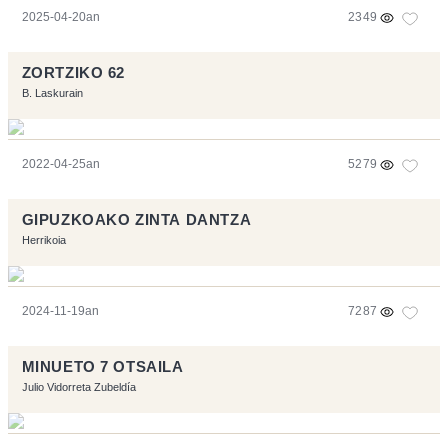
2025-04-20an
2349
ZORTZIKO 62
B. Laskurain
2022-04-25an
5279
GIPUZKOAKO ZINTA DANTZA
Herrikoia
2024-11-19an
7287
MINUETO 7 OTSAILA
Julio Vidorreta Zubeldía