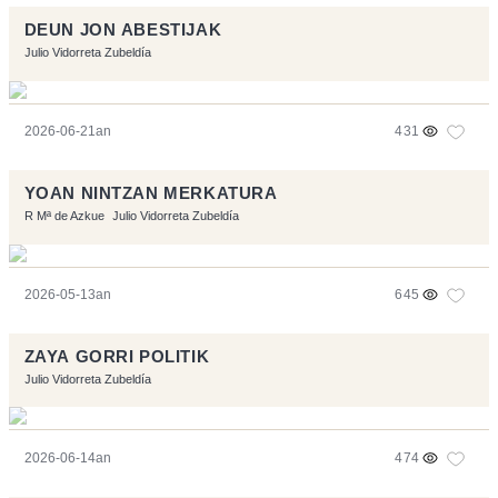
DEUN JON ABESTIJAK
Julio Vidorreta Zubeldía
2026-06-21an
431
YOAN NINTZAN MERKATURA
R Mª de Azkue
Julio Vidorreta Zubeldía
2026-05-13an
645
ZAYA GORRI POLITIK
Julio Vidorreta Zubeldía
2026-06-14an
474