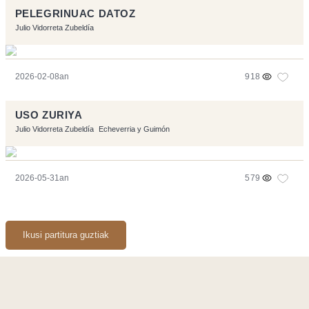
PELEGRINUAC DATOZ
Julio Vidorreta Zubeldía
2026-02-08an
918
USO ZURIYA
Julio Vidorreta Zubeldía
Echeverria y Guimón
2026-05-31an
579
Ikusi partitura guztiak
Orriarekin egindakoa:
Symfony
,
Vim
,
Musescore
-
Kontaktua