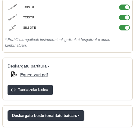
TXISTU
TXISTU
SILBOTE
* Erabili etengailuak instrumentuak gaitzeko/desgaitzeko audio
konbinatuan.
Deskargatu partitura -
Eguen zuri.pdf
Txertatzeko kodea
Deskargatu beste tonalitate batean: