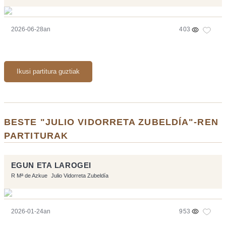
2026-06-28an
403
Ikusi partitura guztiak
BESTE "JULIO VIDORRETA ZUBELDÍA"-REN
PARTITURAK
EGUN ETA LAROGEI
R Mª de Azkue
Julio Vidorreta Zubeldía
2026-01-24an
953