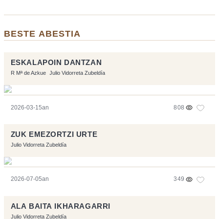
BESTE ABESTIA
ESKALAPOIN DANTZAN
R Mª de Azkue
Julio Vidorreta Zubeldía
2026-03-15an
808
ZUK EMEZORTZI URTE
Julio Vidorreta Zubeldía
2026-07-05an
349
ALA BAITA IKHARAGARRI
Julio Vidorreta Zubeldía