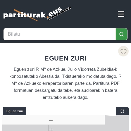
EGUEN ZURI
Eguen zuri R Mª de Azkue, Julio Vidorreta Zubeldía-k
konposatutako Abestia da. Txistuerako moldatuta dago. R
Mª de Azkueko errepertorioaren parte da. Partitura PDF
formatuan deskargatu daiteke, eta audioarekin batera
entzuteko aukera dago.
Eguen zuri