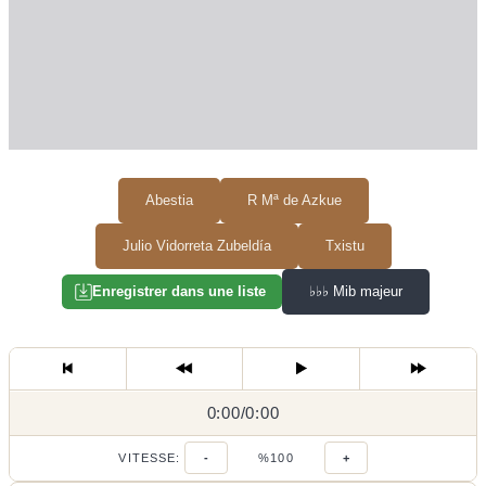
Abestia
R Mª de Azkue
Julio Vidorreta Zubeldía
Txistu
♭♭♭
Mib majeur
Enregistrer dans une liste
0:00
0:00
/
0:00
/
VITESSE:
-
%100
+