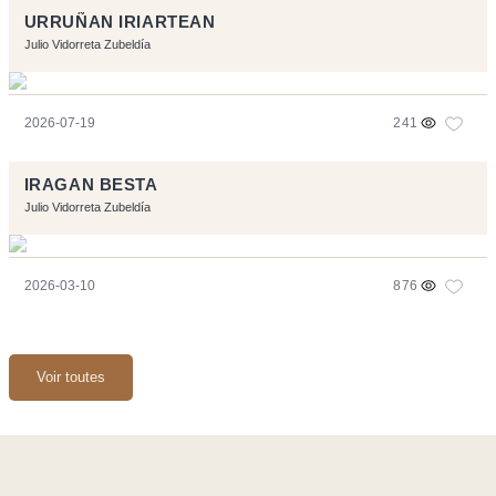
URRUÑAN IRIARTEAN
Julio Vidorreta Zubeldía
2026-07-19
241
IRAGAN BESTA
Julio Vidorreta Zubeldía
2026-03-10
876
Voir toutes
Ce site a été réalisé avec les logiciels libres :
Symfony
,
Vim
,