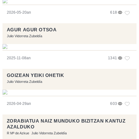
2026-05-20an
618
AGUR AGUR OTSOA
Julio Vidorreta Zubeldía
2025-11-08an
1341
GOIZEAN YEIKI OHETIK
Julio Vidorreta Zubeldía
2026-04-29an
603
ZORABIATUA NAIZ MUNDUKO BIZITZAN KANTUZ
AZALDUKO
R Mª de Azkue
Julio Vidorreta Zubeldía