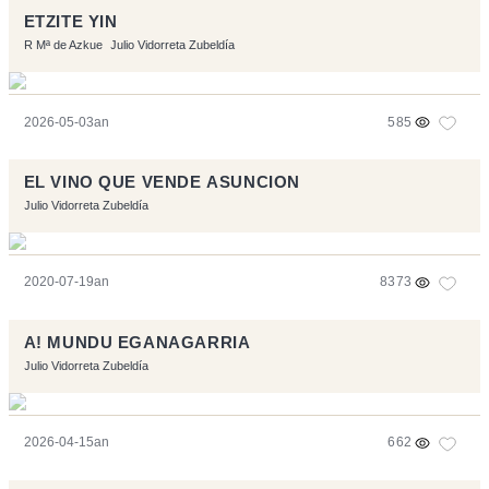
ETZITE YIN
R Mª de Azkue
Julio Vidorreta Zubeldía
2026-05-03an
585
EL VINO QUE VENDE ASUNCION
Julio Vidorreta Zubeldía
2020-07-19an
8373
A! MUNDU EGANAGARRIA
Julio Vidorreta Zubeldía
2026-04-15an
662