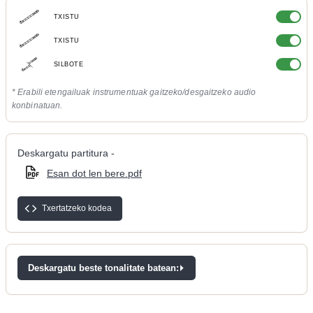
TXISTU
TXISTU
SILBOTE
* Erabili etengailuak instrumentuak gaitzeko/desgaitzeko audio
konbinatuan.
Deskargatu partitura -
Esan dot len bere.pdf
Txertatzeko kodea
Deskargatu beste tonalitate batean: