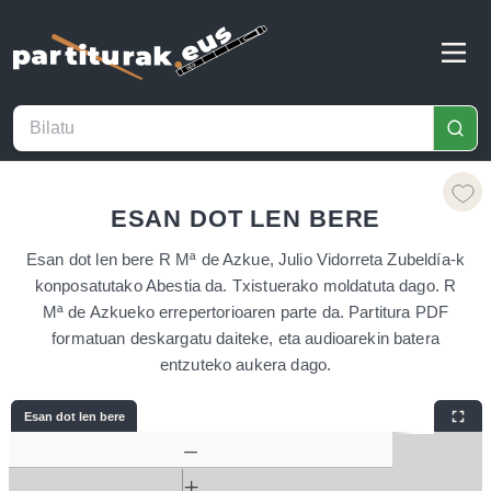
ESAN DOT LEN BERE
Esan dot len bere R Mª de Azkue, Julio Vidorreta Zubeldía-k
konposatutako Abestia da. Txistuerako moldatuta dago. R
Mª de Azkueko errepertorioaren parte da. Partitura PDF
formatuan deskargatu daiteke, eta audioarekin batera
entzuteko aukera dago.
Esan dot len bere