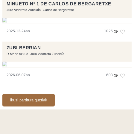
MINUETO Nº 1 DE CARLOS DE BERGARETXE
Julio Vidorreta Zubeldía
Carlos de Bergaretxe
2025-12-24an
1025
ZUBI BERRIAN
R Mª de Azkue
Julio Vidorreta Zubeldía
2026-06-07an
603
Ikusi partitura guztiak
Orriarekin egindakoa:
Symfony
,
Vim
,
Musescore
-
Kontaktua
Code by
Tfe
- Logo / Icons by
Brenthisdesign.com
- Jarrai nazazu