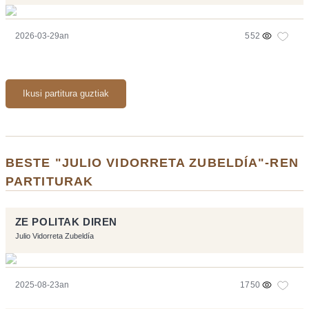
2026-03-29an
552
Ikusi partitura guztiak
BESTE "JULIO VIDORRETA ZUBELDÍA"-REN
PARTITURAK
ZE POLITAK DIREN
Julio Vidorreta Zubeldía
2025-08-23an
1750