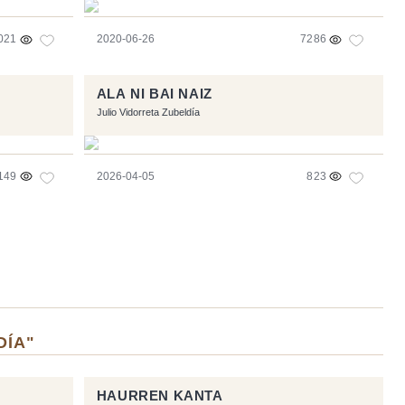
021
2020-06-26
7286
ALA NI BAI NAIZ
Julio Vidorreta Zubeldía
149
2026-04-05
823
DÍA"
HAURREN KANTA