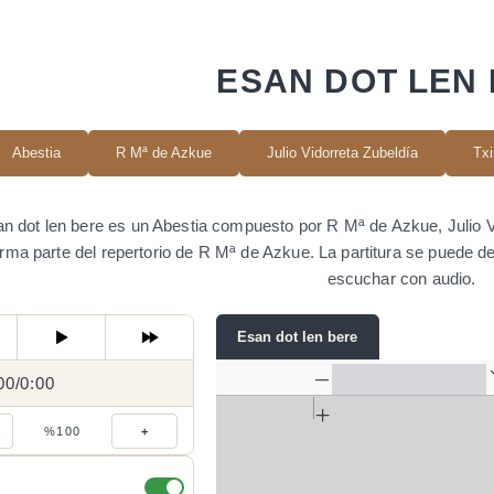
ESAN DOT LEN
Abestia
R Mª de Azkue
Julio Vidorreta Zubeldía
Txi
n dot len bere es un Abestia compuesto por R Mª de Azkue, Julio Vi
rma parte del repertorio de R Mª de Azkue. La partitura se puede 
escuchar con audio.
Esan dot len bere
00
0:00
/
0:00
/
%100
+