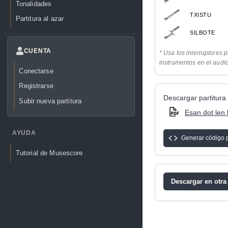
Tonalidades
TXISTU
Partitura al azar
SILBOTE
CUENTA
* Usa los interruptores p
instrumentos en el audi
Conectarse
Registrarse
Descargar partitura 
Subir nueva partitura
Esan dot len 
AYUDA
Generar código 
Tutorial de Musescore
Descargar en otra