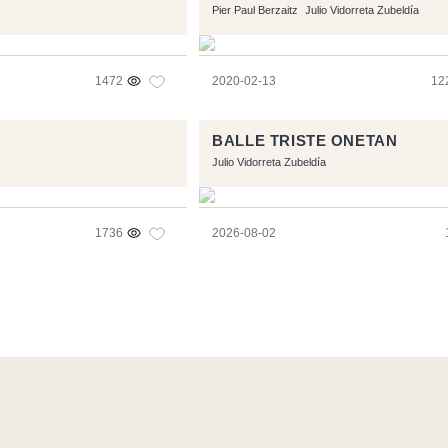
Pier Paul Berzaitz
Julio Vidorreta Zubeldía
1472
2020-02-13
12
BALLE TRISTE ONETAN
Julio Vidorreta Zubeldía
1736
2026-08-02
l software libre:
Symfony
,
Vim
,
Musescore
-
Contacto
Code by
Tf
RSS