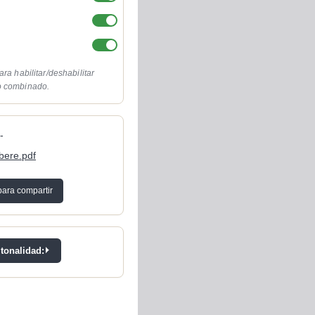
ara habilitar/deshabilitar
o combinado.
-
bere.pdf
para compartir
 tonalidad: