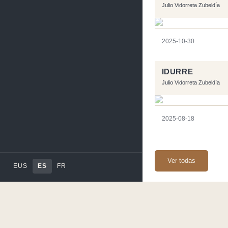
Julio Vidorreta Zubeldía
2025-10-30
IDURRE
Julio Vidorreta Zubeldía
2025-08-18
Ver todas
EUS
ES
FR
Página realizara con e
Flujo RSS
-
Podcast 