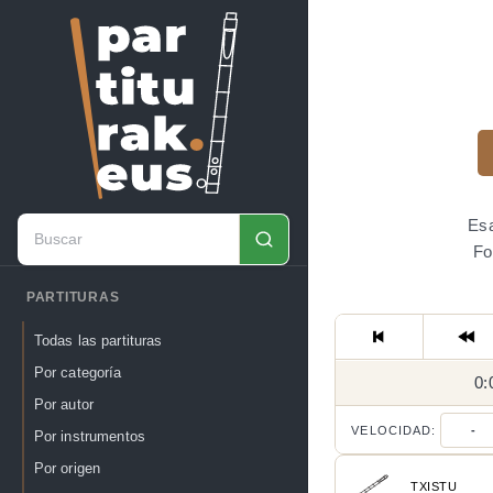
Esa
Fo
PARTITURAS
Todas las partituras
Por categoría
0:
Por autor
VELOCIDAD:
-
Por instrumentos
Por origen
TXISTU