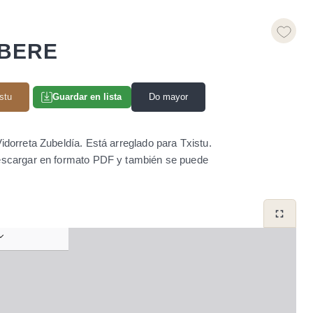
 BERE
stu
Do mayor
Guardar en lista
dorreta Zubeldía. Está arreglado para Txistu.
descargar en formato PDF y también se puede