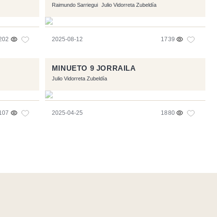
Raimundo Sarriegui
Julio Vidorreta Zubeldía
202
2025-08-12
1739
MINUETO 9 JORRAILA
Julio Vidorreta Zubeldía
107
2025-04-25
1880
e
- Logo / Icons by
Brenthisdesign.com
- __Follow us on
Mastodon