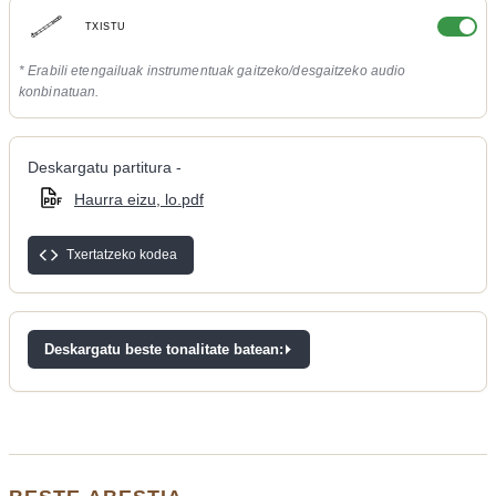
TXISTU
* Erabili etengailuak instrumentuak gaitzeko/desgaitzeko audio
konbinatuan.
Deskargatu partitura -
Haurra eizu, lo.pdf
Txertatzeko kodea
Deskargatu beste tonalitate batean: