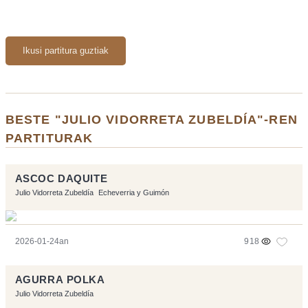
Ikusi partitura guztiak
BESTE "JULIO VIDORRETA ZUBELDÍA"-REN
PARTITURAK
ASCOC DAQUITE
Julio Vidorreta Zubeldía
Echeverria y Guimón
2026-01-24an
918
AGURRA POLKA
Julio Vidorreta Zubeldía