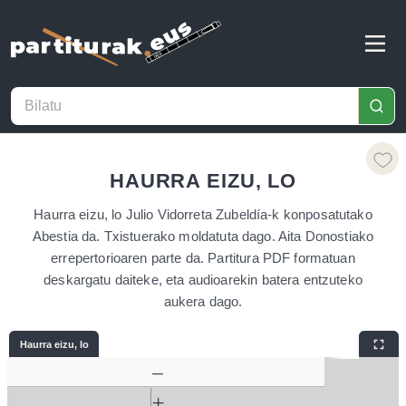
HAURRA EIZU, LO
Haurra eizu, lo Julio Vidorreta Zubeldía-k konposatutako
Abestia da. Txistuerako moldatuta dago. Aita Donostiako
errepertorioaren parte da. Partitura PDF formatuan
deskargatu daiteke, eta audioarekin batera entzuteko
aukera dago.
Haurra eizu, lo