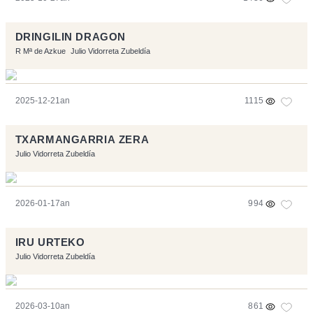
DRINGILIN DRAGON
R Mª de Azkue
Julio Vidorreta Zubeldía
2025-12-21an
1115
TXARMANGARRIA ZERA
Julio Vidorreta Zubeldía
2026-01-17an
994
IRU URTEKO
Julio Vidorreta Zubeldía
2026-03-10an
861