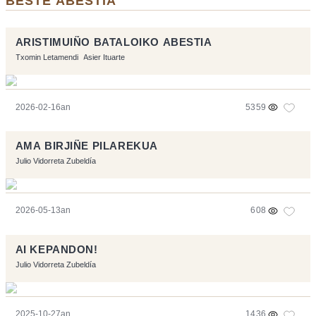
BESTE ABESTIA
ARISTIMUIÑO BATALOIKO ABESTIA
Txomin Letamendi
Asier Ituarte
2026-02-16an
5359
AMA BIRJIÑE PILAREKUA
Julio Vidorreta Zubeldía
2026-05-13an
608
AI KEPANDON!
Julio Vidorreta Zubeldía
2025-10-27an
1436