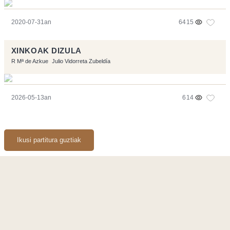
2020-07-31an
6415
XINKOAK DIZULA
R Mª de Azkue
Julio Vidorreta Zubeldía
2026-05-13an
614
Ikusi partitura guztiak
Orriarekin egindakoa:
Symfony
,
Vim
,
Musescore
-
Kontaktua
Code by
Tfe
- Logo / Icons by
Brenthisdesign.com
- Jarrai nazazu
Mastodon
en
RSS
-
Podcast RSS