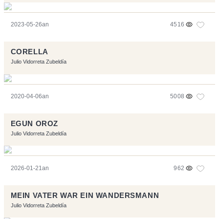
2023-05-26an
4516
CORELLA
Julio Vidorreta Zubeldía
2020-04-06an
5008
EGUN OROZ
Julio Vidorreta Zubeldía
2026-01-21an
962
MEIN VATER WAR EIN WANDERSMANN
Julio Vidorreta Zubeldía