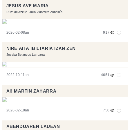
JESUS AVE MARIA
R Mª de Azkue
Julio Vidorreta Zubeldía
2026-02-08an
917
NIRE AITA IBILTARIA IZAN ZEN
Joseba Betanzos Larruzea
2022-10-11an
4651
AI! MARTIN ZAHARRA
2026-02-18an
750
ABENDUAREN LAUEAN