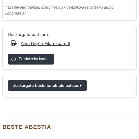
* Erabili etengailuak instrumentuak gaitzeko/desgaitzeko audio
konbinatuan.
Deskargatu partitura -
Ama Birjiñe Pilarekua.pdf
Txertatzeko kodea
Deskargatu beste tonalitate batean:
BESTE ABESTIA