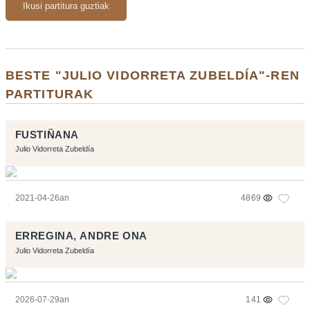
Ikusi partitura guztiak
BESTE "JULIO VIDORRETA ZUBELDÍA"-REN
PARTITURAK
FUSTIÑANA
Julio Vidorreta Zubeldía
2021-04-26an
4869
ERREGINA, ANDRE ONA
Julio Vidorreta Zubeldía
2026-07-29an
141