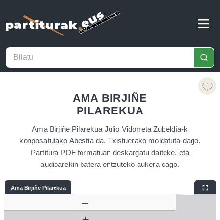
AMA BIRJIÑE
PILAREKUA
Ama Birjiñe Pilarekua Julio Vidorreta Zubeldía-k
konposatutako Abestia da. Txistuerako moldatuta dago.
Partitura PDF formatuan deskargatu daiteke, eta
audioarekin batera entzuteko aukera dago.
Ama Birjiñe Pilarekua