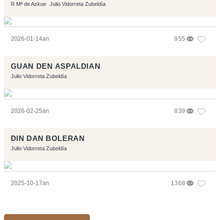
R Mª de Azkue
Julio Vidorreta Zubeldía
2026-01-14an
955
GUAN DEN ASPALDIAN
Julio Vidorreta Zubeldía
2026-02-25an
839
DIN DAN BOLERAN
Julio Vidorreta Zubeldía
2025-10-17an
1368