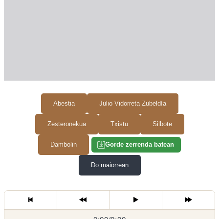
Abestia
Julio Vidorreta Zubeldía
Zesteronekua
Txistu
Silbote
Dambolin
Gorde zerrenda batean
Do maiorrean