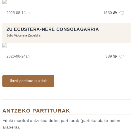
2025-08-14an
1530
ZU ECUSTERA-NERE CONSOLAGARRIA
Julio Vidorreta Zubeldía
2026-06-24an
389
Ikusi partitura guztiak
ANTZEKO PARTITURAK
Eduki musikal antzekoa duten partiturak (partekatutako noten
arabera).