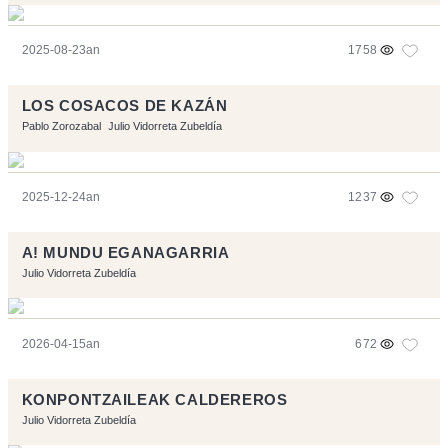
2025-08-23an
1758
LOS COSACOS DE KAZÁN
Pablo Zorozabal
Julio Vidorreta Zubeldía
2025-12-24an
1237
A! MUNDU EGANAGARRIA
Julio Vidorreta Zubeldía
2026-04-15an
672
KONPONTZAILEAK CALDEREROS
Julio Vidorreta Zubeldía