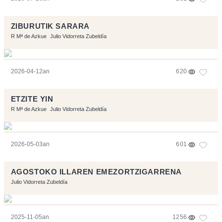
ZIBURUTIK SARARA
R Mª de Azkue
Julio Vidorreta Zubeldía
2026-04-12an
620
ETZITE YIN
R Mª de Azkue
Julio Vidorreta Zubeldía
2026-05-03an
601
AGOSTOKO ILLAREN EMEZORTZIGARRENA
Julio Vidorreta Zubeldía
2025-11-05an
1256