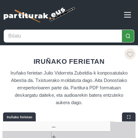
IRUÑAKO FERIETAN
Iruñako ferietan Julio Vidorreta Zubeldía-k konposatutako
Abestia da. Txistuerako moldatuta dago. Aita Donostiako
errepertorioaren parte da. Partitura PDF formatuan
deskargatu daiteke, eta audioarekin batera entzuteko
aukera dago.
Iruñako ferietan