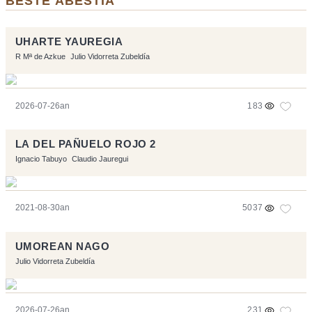
BESTE ABESTIA
UHARTE YAUREGIA
R Mª de Azkue
Julio Vidorreta Zubeldía
2026-07-26an
183
LA DEL PAÑUELO ROJO 2
Ignacio Tabuyo
Claudio Jauregui
2021-08-30an
5037
UMOREAN NAGO
Julio Vidorreta Zubeldía
2026-07-26an
231