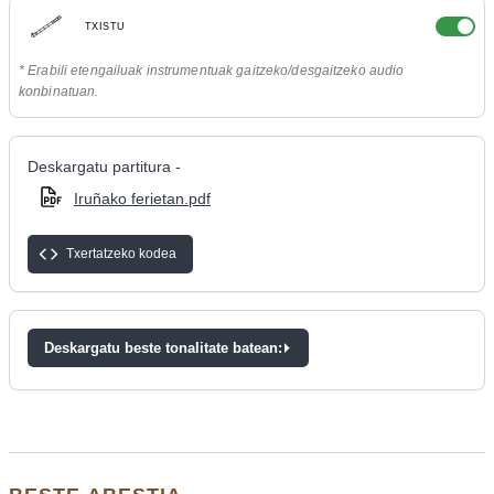
TXISTU
* Erabili etengailuak instrumentuak gaitzeko/desgaitzeko audio
konbinatuan.
Deskargatu partitura -
Iruñako ferietan.pdf
Txertatzeko kodea
Deskargatu beste tonalitate batean: