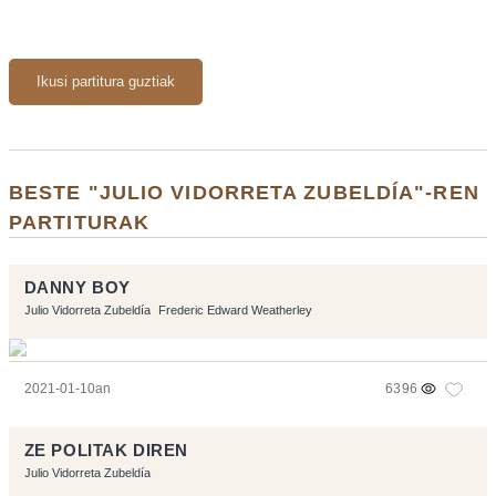
Ikusi partitura guztiak
BESTE "JULIO VIDORRETA ZUBELDÍA"-REN
PARTITURAK
DANNY BOY
Julio Vidorreta Zubeldía
Frederic Edward Weatherley
2021-01-10an
6396
ZE POLITAK DIREN
Julio Vidorreta Zubeldía