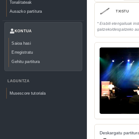
Tonalitateak
Ausazko partitura
TXISTU
* Erabili etengailuak in
gaitzeko/desgaitzeko au
KONTUA
Saioa hasi
Erregistratu
Gehitu partitura
LAGUNTZA
Musescore tutoriala
Deskargatu partitura