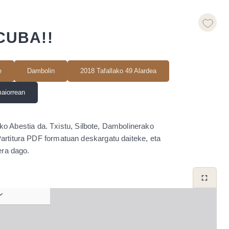
CUBA!!
e
Dambolin
2018 Tafallako 49 Alardea
aiorrean
 Abestia da. Txistu, Silbote, Dambolinerako
Partitura PDF formatuan deskargatu daiteke, eta
era dago.