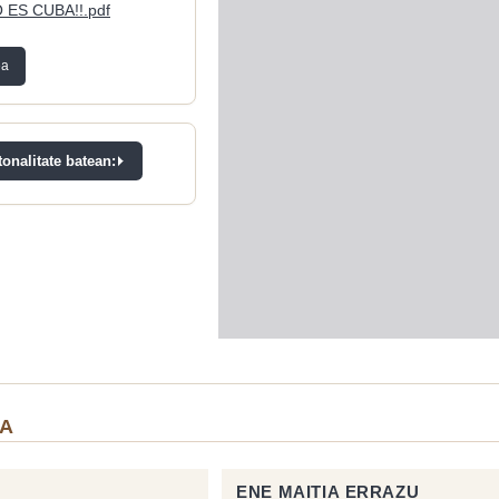
ES CUBA!!.pdf
ea
onalitate batean:
IA
ENE MAITIA ERRAZU