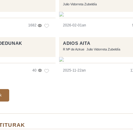
Julio Vidorreta Zubeldía
1682
2026-02-01an
DEDUNAK
ADIOS AITA
R Mª de Azkue
Julio Vidorreta Zubeldía
40
2025-11-22an
1
ak
TITURAK