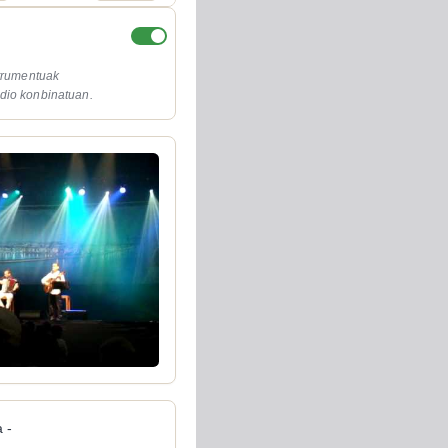
strumentuak
dio konbinatuan.
 -