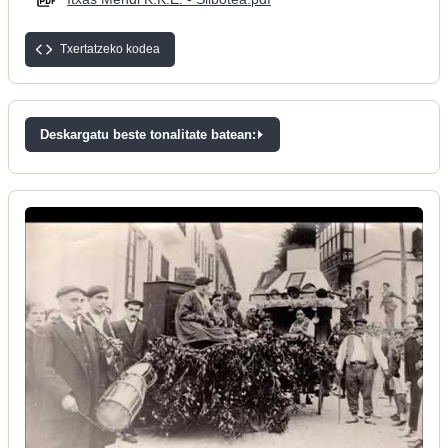
Txertatzeko kodea
Deskargatu beste tonalitate batean: