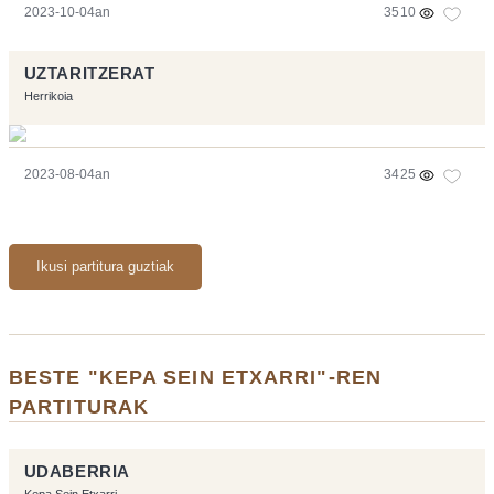
2023-10-04an
3510
UZTARITZERAT
Herrikoia
2023-08-04an
3425
Ikusi partitura guztiak
BESTE "KEPA SEIN ETXARRI"-REN
PARTITURAK
UDABERRIA