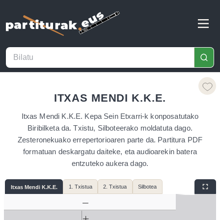
ITXAS MENDI K.K.E.
Itxas Mendi K.K.E. Kepa Sein Etxarri-k konposatutako
Biribilketa da. Txistu, Silboteerako moldatuta dago.
Zesteronekuako errepertorioaren parte da. Partitura PDF
formatuan deskargatu daiteke, eta audioarekin batera
entzuteko aukera dago.
1. Txistua
2. Txistua
Silbotea
Itxas Mendi K.K.E.