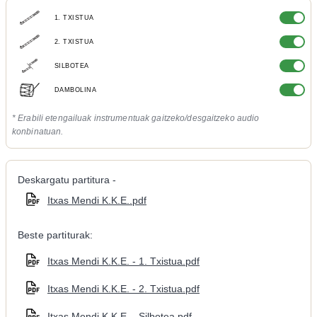
1. TXISTUA
2. TXISTUA
SILBOTEA
DAMBOLINA
* Erabili etengailuak instrumentuak gaitzeko/desgaitzeko audio
konbinatuan.
Deskargatu partitura -
Itxas Mendi K.K.E..pdf
Beste partiturak:
Itxas Mendi K.K.E. - 1. Txistua.pdf
Itxas Mendi K.K.E. - 2. Txistua.pdf
Itxas Mendi K.K.E. - Silbotea.pdf