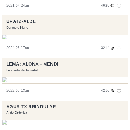
2021-04-24an
4625
URATZ-ALDE
Demetrio Iriarte
2024-05-17an
3214
LEMA: ALOÑA - MENDI
Leonardo Santo Isabel
2022-07-13an
4216
AGUR TXIRRINDULARI
A. de Ordorica