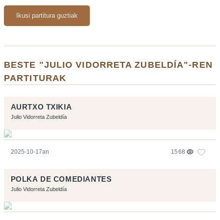
Ikusi partitura guztiak
BESTE "JULIO VIDORRETA ZUBELDÍA"-REN
PARTITURAK
AURTXO TXIKIA
Julio Vidorreta Zubeldía
2025-10-17an
1568
POLKA DE COMEDIANTES
Julio Vidorreta Zubeldía