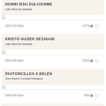
DORMI IESU DULCISSIME
Julio Vidorreta Zubeldía
2025-10-18an
1379
KRISTO GUZIEK DEZAGUN
Julio Vidorreta Zubeldía
2025-09-30an
1353
PASTORCILLOS A BELÉN
Jose Ramon Cordoba Rodriguez
2026-04-02an
858