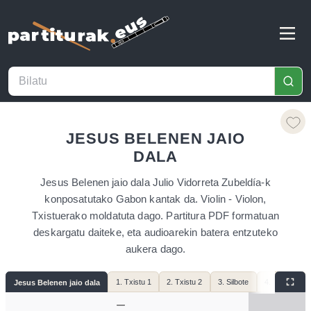
JESUS BELENEN JAIO
DALA
Jesus Belenen jaio dala Julio Vidorreta Zubeldía-k
konposatutako Gabon kantak da. Violin - Violon,
Txistuerako moldatuta dago. Partitura PDF formatuan
deskargatu daiteke, eta audioarekin batera entzuteko
aukera dago.
1. Txistu 1
2. Txistu 2
3. Silbote
4. violínes
Jesus Belenen jaio dala