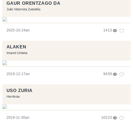
GAUR ORENTZAGO DA
Julio Vidorreta Zubeldía
2025-10-24an
1413
ALAKEN
Imanol Urbieta
2019-12-17an
9459
USO ZURIA
Herrikoia
2019-11-30an
10223