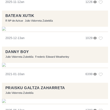
2025-11-12an
1226
BATEAN XUTIK
R Mª de Azkue
Julio Vidorreta Zubeldía
2025-12-13an
1029
DANNY BOY
Julio Vidorreta Zubeldía
Frederic Edward Weatherley
2021-01-10an
6399
PRAISKU GALTZA ZAHARRETA
Julio Vidorreta Zubeldía