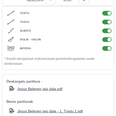
ABIADURA:
-
%100
+
TXISTU
TXISTU
SILBOTE
VIOLIN - VIOLON
BATERIA
* Erabili etengailuak instrumentuak gaitzeko/desgaitzeko audio
konbinatuan.
Deskargatu partitura -
Jesus Belenen jaio dala.pdf
Beste partiturak:
Jesus Belenen jaio dala - 1. Txistu 1.pdf