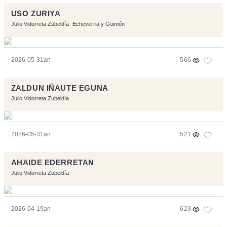
USO ZURIYA
Julio Vidorreta Zubeldía
Echeverria y Guimón
2026-05-31an
566
ZALDUN IÑAUTE EGUNA
Julio Vidorreta Zubeldía
2026-05-31an
521
AHAIDE EDERRETAN
Julio Vidorreta Zubeldía
2026-04-19an
623