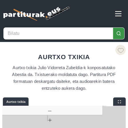
AURTXO TXIKIA
Aurtxo txikia Julio Vidorreta Zubeldía-k konposatutako
Abestia da. Txistuerako moldatuta dago. Partitura PDF
formatuan deskargatu daiteke, eta audioarekin batera
entzuteko aukera dago.
Aurtxo txikia