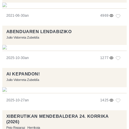
2021-06-30an
4969
ABENDUAREN LENDABIZIKO
Julio Vidorreta Zubeldía
2025-10-30an
1277
AI KEPANDON!
Julio Vidorreta Zubeldía
2025-10-27an
1425
XIBERUTIKAN MENDEBALDERA 24. KORRIKA
(2026)
Peio Reparaz
Herrikoia