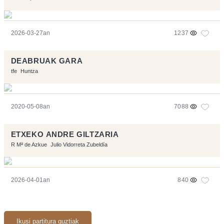
2026-03-27an
1237
DEABRUAK GARA
tfe
Huntza
2020-05-08an
7088
ETXEKO ANDRE GILTZARIA
R Mª de Azkue
Julio Vidorreta Zubeldía
2026-04-01an
840
Ikusi partitura guztiak