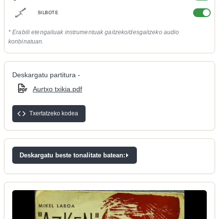
SILBOTE
* Erabili etengailuak instrumentuak gaitzeko/desgaitzeko audio
konbinatuan.
Deskargatu partitura -
Aurtxo txikia.pdf
Txertatzeko kodea
Deskargatu beste tonalitate batean: