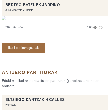
BERTSO BATZUEK JARRIKO
Julio Vidorreta Zubeldía
2026-07-26an
163
Ikusi partitura guztiak
ANTZEKO PARTITURAK
Eduki musikal antzekoa duten partiturak (partekatutako noten
arabera).
ELTZIEGO DANTZAK 4 CALLES
Herrikoia