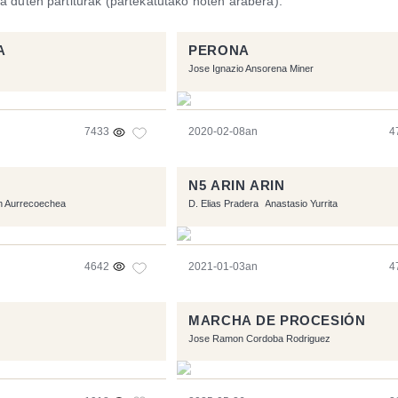
a duten partiturak (partekatutako noten arabera).
A
PERONA
Jose Ignazio Ansorena Miner
7433
2020-02-08an
4
N5 ARIN ARIN
n Aurrecoechea
D. Elias Pradera
Anastasio Yurrita
4642
2021-01-03an
4
MARCHA DE PROCESIÓN
Jose Ramon Cordoba Rodriguez