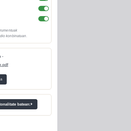
strumentuak
dio konbinatuan.
 -
n.pdf
ea
onalitate batean: