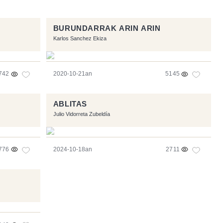
BURUNDARRAK ARIN ARIN
Karlos Sanchez Ekiza
742
2020-10-21an
5145
ABLITAS
Julio Vidorreta Zubeldía
776
2024-10-18an
2711