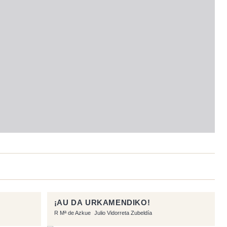
¡AU DA URKAMENDIKO!
R Mª de Azkue
Julio Vidorreta Zubeldía