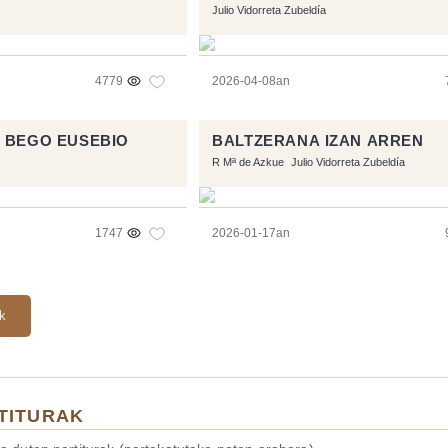
Julio Vidorreta Zubeldía
4779
2026-04-08an
 BEGO EUSEBIO
BALTZERANA IZAN ARREN
R Mª de Azkue
Julio Vidorreta Zubeldía
1747
2026-01-17an
ak
TITURAK