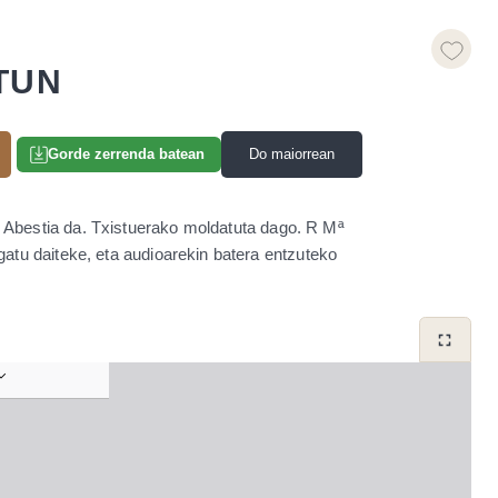
TUN
Do maiorrean
Gorde zerrenda batean
o Abestia da. Txistuerako moldatuta dago. R Mª
atu daiteke, eta audioarekin batera entzuteko