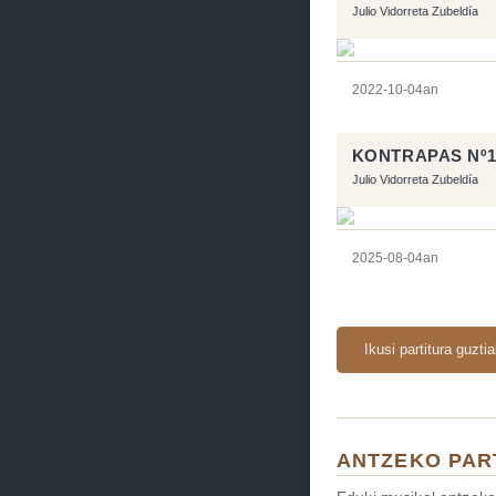
Julio Vidorreta Zubeldía
2022-10-04an
KONTRAPAS Nº1
Julio Vidorreta Zubeldía
2025-08-04an
Ikusi partitura guzti
ANTZEKO PAR