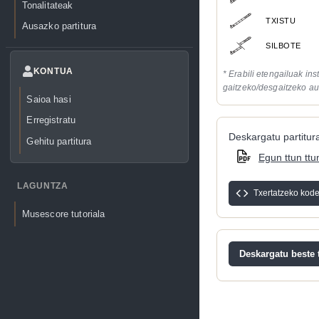
Tonalitateak
TXISTU
Ausazko partitura
SILBOTE
KONTUA
* Erabili etengailuak in
gaitzeko/desgaitzeko au
Saioa hasi
Erregistratu
Deskargatu partitura
Gehitu partitura
Egun ttun ttu
LAGUNTZA
Txertatzeko kod
Musescore tutoriala
Deskargatu beste t