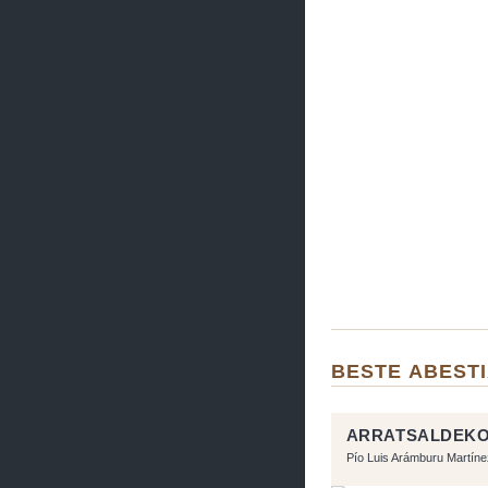
BESTE ABEST
ARRATSALDEKO
Pío Luis Arámburu Martíne