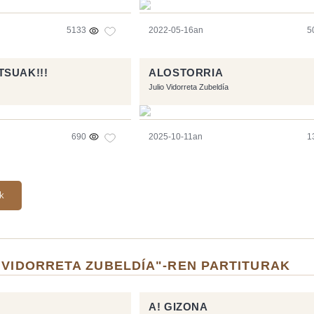
5133
2022-05-16an
5
SUAK!!!
ALOSTORRIA
Julio Vidorreta Zubeldía
690
2025-10-11an
1
ak
 VIDORRETA ZUBELDÍA"-REN PARTITURAK
A! GIZONA