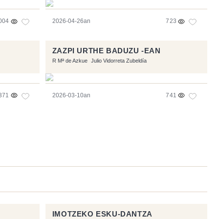
004
2026-04-26an
723
ZAZPI URTHE BADUZU -EAN
R Mª de Azkue
Julio Vidorreta Zubeldía
371
2026-03-10an
741
IMOTZEKO ESKU-DANTZA