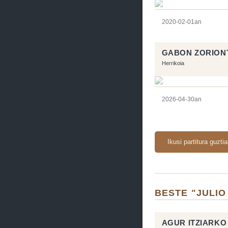
2020-02-01an
GABON ZORIONT
Herrikoia
2026-04-30an
Ikusi partitura guzti
BESTE "JULIO
AGUR ITZIARKO