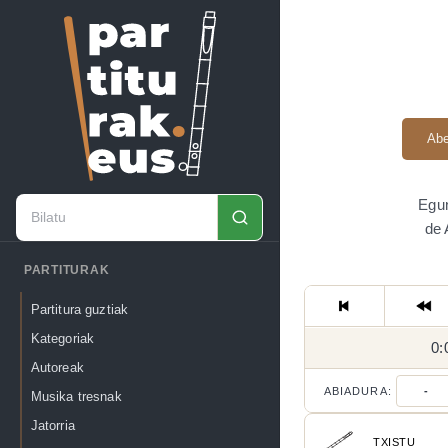
Abe
Egun
de 
PARTITURAK
Partitura guztiak
Kategoriak
0:
Autoreak
ABIADURA:
-
Musika tresnak
Jatorria
TXISTU