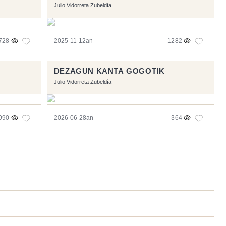
Julio Vidorreta Zubeldía
728
2025-11-12an
1282
DEZAGUN KANTA GOGOTIK
Julio Vidorreta Zubeldía
990
2026-06-28an
364