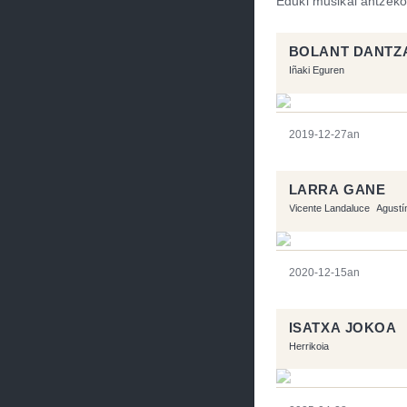
Eduki musikal antzeko
BOLANT DANTZ
Iñaki Eguren
2019-12-27an
LARRA GANE
Vicente Landaluce
Agustí
2020-12-15an
ISATXA JOKOA
Herrikoia