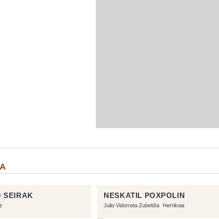
IA
 SEIRAK
NESKATIL POXPOLIN
z
Julio Vidorreta Zubeldía
Herrikoia