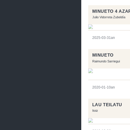
MINUETO 4 AZA
Julio Vidorreta Zubeldía
2025-03-31an
MINUETO
Raimundo Sarriegui
2020-01-10an
LAU TEILATU
Itoiz