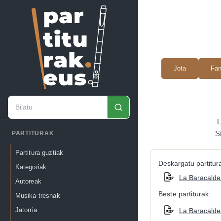
Jota
Fa
L
S
PARTITURAK
Partitura guztiak
Deskargatu partitura
Kategoriak
La Baracaldes
Autoreak
Beste partiturak:
Musika tresnak
Jatorria
La Baracaldes