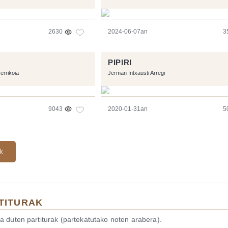
2630
2024-06-07an
3
PIPIRI
errikoia
Jerman Intxausti Arregi
9043
2020-01-31an
5
ak
TITURAK
a duten partiturak (partekatutako noten arabera).