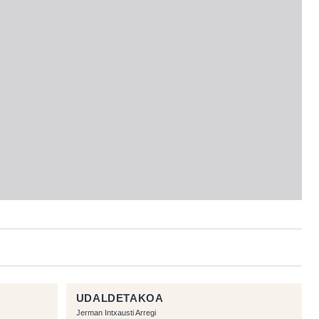
UDALDETAKOA
Jerman Intxausti Arregi