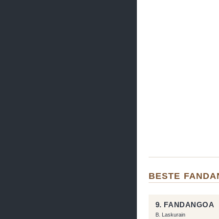
BESTE FAND
9. FANDANGOA
B. Laskurain