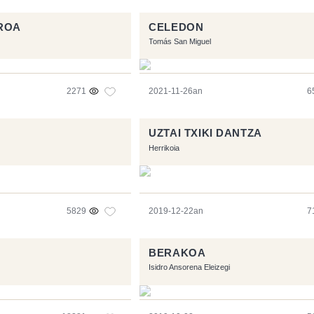
ROA
CELEDON
Tomás San Miguel
2271
2021-11-26an
6
UZTAI TXIKI DANTZA
Herrikoia
5829
2019-12-22an
7
BERAKOA
Isidro Ansorena Eleizegi