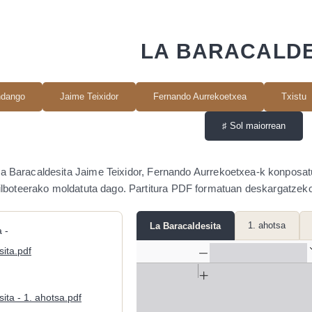
LA BARACALDE
ndango
Jaime Teixidor
Fernando Aurrekoetxea
Txistu
♯
Sol maiorrean
a Baracaldesita Jaime Teixidor, Fernando Aurrekoetxea-k konposat
ilboteerako moldatuta dago. Partitura PDF formatuan deskargatzeko 
1. ahotsa
La Baracaldesita
 -
ita.pdf
ita - 1. ahotsa.pdf