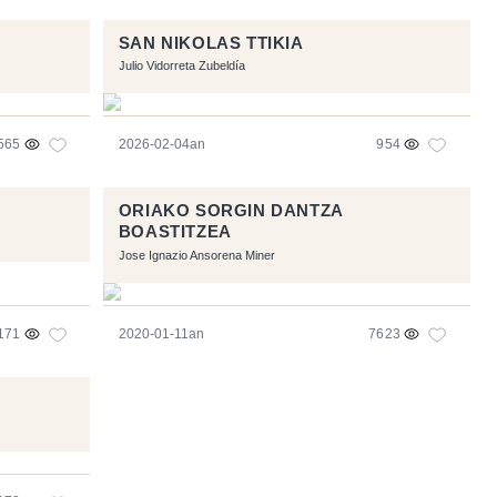
SAN NIKOLAS TTIKIA
Julio Vidorreta Zubeldía
565
2026-02-04an
954
ORIAKO SORGIN DANTZA
BOASTITZEA
Jose Ignazio Ansorena Miner
171
2020-01-11an
7623