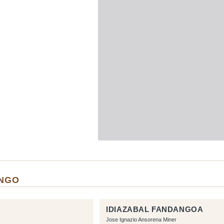
ANGO
IDIAZABAL FANDANGOA
Jose Ignazio Ansorena Miner