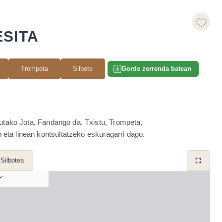
SITA
Trompeta
Silbote
Gorde zerrenda batean
utako Jota, Fandango da. Txistu, Trompeta,
eta linean kontsultatzeko eskuragarri dago.
Silbotea