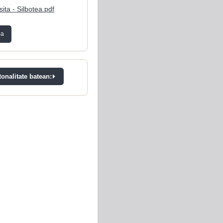
ita - Silbotea.pdf
ea
onalitate batean: