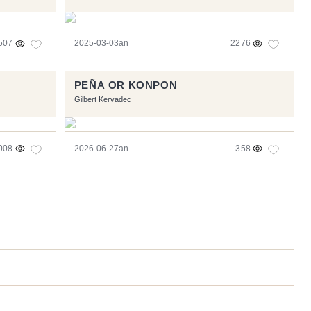
507
2025-03-03an
2276
PEÑA OR KONPON
Gilbert Kervadec
008
2026-06-27an
358