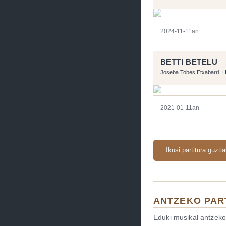
2024-11-11an
BETTI BETELU
Joseba Tobes Etxabarri
H
2021-01-11an
Ikusi partitura guzti
ANTZEKO PAR
Eduki musikal antzeko