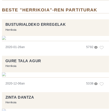
BESTE "HERRIKOIA"-REN PARTITURAK
BUSTURIALDEKO ERREGELAK
Herrikoia
2020-01-26an
5792
GURE TALA AGUR
Herrikoia
2020-12-06an
5338
ZINTA DANTZA
Herrikoia