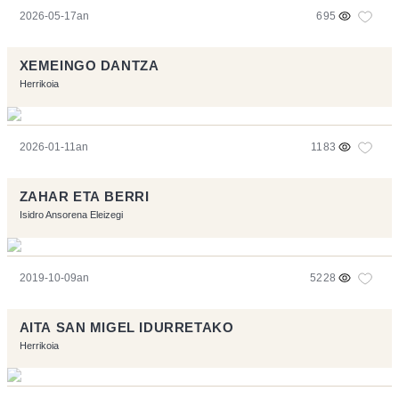
2026-05-17an
695
XEMEINGO DANTZA
Herrikoia
2026-01-11an
1183
ZAHAR ETA BERRI
Isidro Ansorena Eleizegi
2019-10-09an
5228
AITA SAN MIGEL IDURRETAKO
Herrikoia