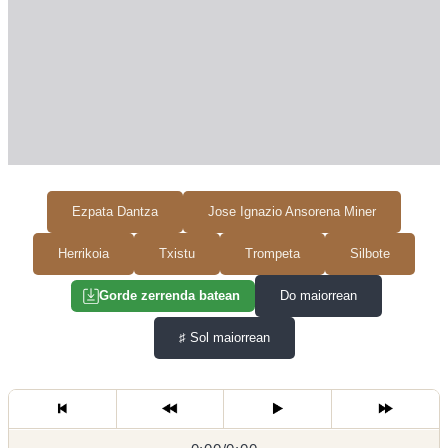
Ezpata Dantza
Jose Ignazio Ansorena Miner
Herrikoia
Txistu
Trompeta
Silbote
Do maiorrean
Gorde zerrenda batean
♯
Sol maiorrean