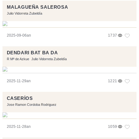
MALAGUEÑA SALEROSA
Julio Vidorreta Zubeldía
2025-09-06an
1737
DENDARI BAT BA DA
R Mª de Azkue
Julio Vidorreta Zubeldía
2025-11-29an
1221
CASERÍOS
Jose Ramon Cordoba Rodriguez
2025-11-28an
1059