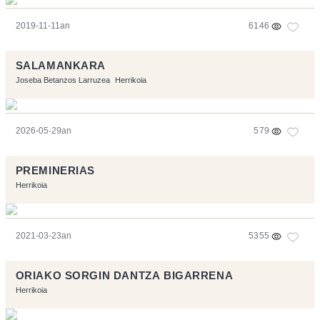
2019-11-11an
6146
SALAMANKARA
Joseba Betanzos Larruzea
Herrikoia
2026-05-29an
579
PREMINERIAS
Herrikoia
2021-03-23an
5355
ORIAKO SORGIN DANTZA BIGARRENA
Herrikoia