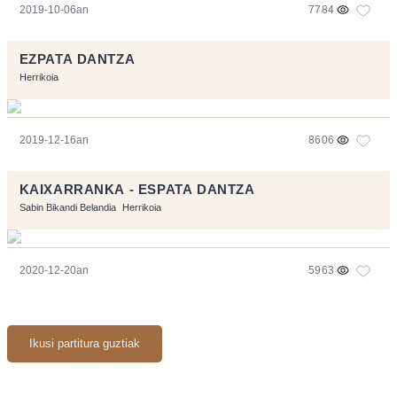
2019-10-06an
7784
EZPATA DANTZA
Herrikoia
2019-12-16an
8606
KAIXARRANKA - ESPATA DANTZA
Sabin Bikandi Belandia
Herrikoia
2020-12-20an
5963
Ikusi partitura guztiak