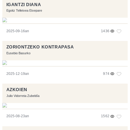
IGANTZI DIANA
Egoitz Telletxea Etxepare
2025-09-16an
1436
ZORIONTZEKO KONTRAPASA
Eusebio Basurko
2025-12-19an
974
AZKOIEN
Julio Vidorreta Zubeldía
2025-08-23an
1562