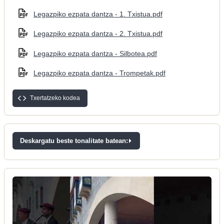
Legazpiko ezpata dantza - 1. Txistua.pdf
Legazpiko ezpata dantza - 2. Txistua.pdf
Legazpiko ezpata dantza - Silbotea.pdf
Legazpiko ezpata dantza - Trompetak.pdf
Txertatzeko kodea
Deskargatu beste tonalitate batean: