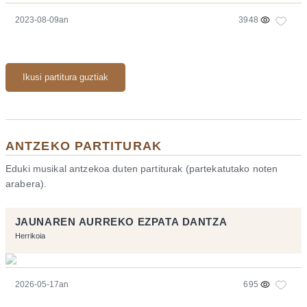
2023-08-09an
3948
Ikusi partitura guztiak
ANTZEKO PARTITURAK
Eduki musikal antzekoa duten partiturak (partekatutako noten
arabera).
JAUNAREN AURREKO EZPATA DANTZA
Herrikoia
2026-05-17an
695