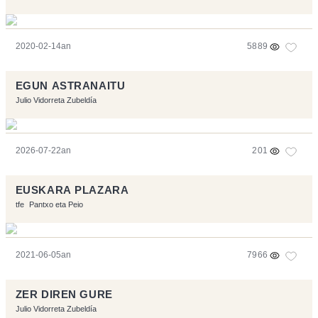
2020-02-14an
5889
EGUN ASTRANAITU
Julio Vidorreta Zubeldía
2026-07-22an
201
EUSKARA PLAZARA
tfe
Pantxo eta Peio
2021-06-05an
7966
ZER DIREN GURE
Julio Vidorreta Zubeldía