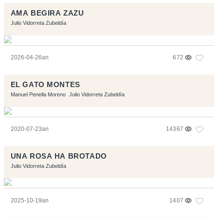
AMA BEGIRA ZAZU
Julio Vidorreta Zubeldía
2026-04-26an
672
EL GATO MONTES
Manuel Penella Moreno
Julio Vidorreta Zubeldía
2020-07-23an
14367
UNA ROSA HA BROTADO
Julio Vidorreta Zubeldía
2025-10-19an
1407