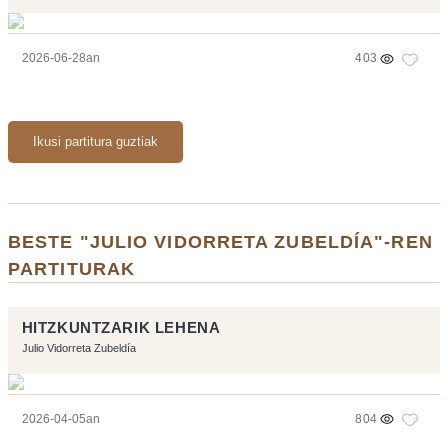
2026-06-28an
403
Ikusi partitura guztiak
BESTE "JULIO VIDORRETA ZUBELDÍA"-REN
PARTITURAK
HITZKUNTZARIK LEHENA
Julio Vidorreta Zubeldía
2026-04-05an
804