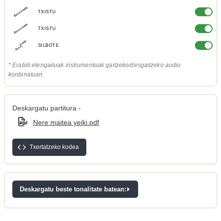
TXISTU
TXISTU
SILBOTE
* Erabili etengailuak instrumentuak gaitzeko/desgaitzeko audio
konbinatuan.
Deskargatu partitura -
Nere maitea yeiki.pdf
Txertatzeko kodea
Deskargatu beste tonalitate batean: