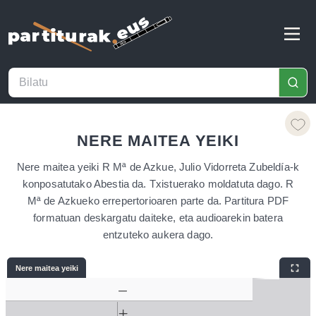
NERE MAITEA YEIKI
Nere maitea yeiki R Mª de Azkue, Julio Vidorreta Zubeldía-k
konposatutako Abestia da. Txistuerako moldatuta dago. R
Mª de Azkueko errepertorioaren parte da. Partitura PDF
formatuan deskargatu daiteke, eta audioarekin batera
entzuteko aukera dago.
Nere maitea yeiki