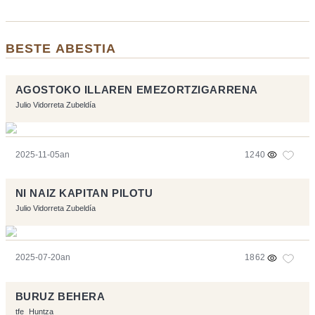
BESTE ABESTIA
AGOSTOKO ILLAREN EMEZORTZIGARRENA
Julio Vidorreta Zubeldía
2025-11-05an
1240
NI NAIZ KAPITAN PILOTU
Julio Vidorreta Zubeldía
2025-07-20an
1862
BURUZ BEHERA
tfe
Huntza