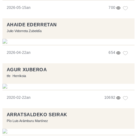
2026-05-15an
700
AHAIDE EDERRETAN
Julio Vidorreta Zubeldía
2026-04-22an
654
AGUR XUBEROA
tfe
Herrikoia
2020-02-22an
10692
ARRATSALDEKO SEIRAK
Pío Luis Arámburu Martínez