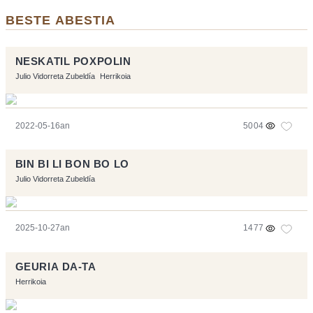
BESTE ABESTIA
NESKATIL POXPOLIN
Julio Vidorreta Zubeldía
Herrikoia
2022-05-16an
5004
BIN BI LI BON BO LO
Julio Vidorreta Zubeldía
2025-10-27an
1477
GEURIA DA-TA
Herrikoia