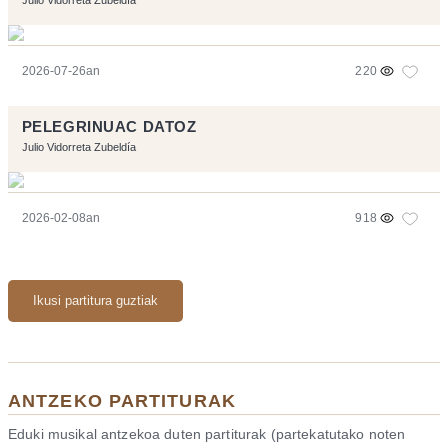
2026-07-26an
220
PELEGRINUAC DATOZ
Julio Vidorreta Zubeldía
2026-02-08an
918
Ikusi partitura guztiak
ANTZEKO PARTITURAK
Eduki musikal antzekoa duten partiturak (partekatutako noten