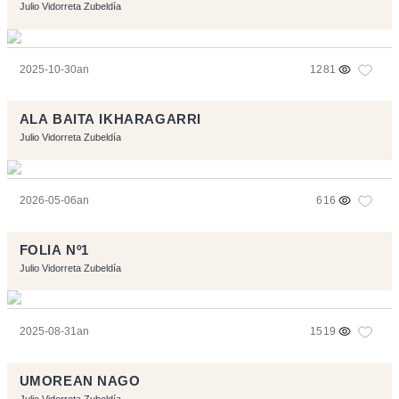
Julio Vidorreta Zubeldía
2025-10-30an
1281
ALA BAITA IKHARAGARRI
Julio Vidorreta Zubeldía
2026-05-06an
616
FOLIA Nº1
Julio Vidorreta Zubeldía
2025-08-31an
1519
UMOREAN NAGO
Julio Vidorreta Zubeldía