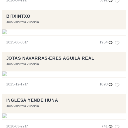
2020-04-19an
5892
BITXINTXO
Julio Vidorreta Zubeldía
2025-06-30an
1954
JOTAS NAVARRAS-ERES ÁGUILA REAL
Julio Vidorreta Zubeldía
2025-12-17an
1090
INGLESA YENDE HUNA
Julio Vidorreta Zubeldía
2026-03-22an
741