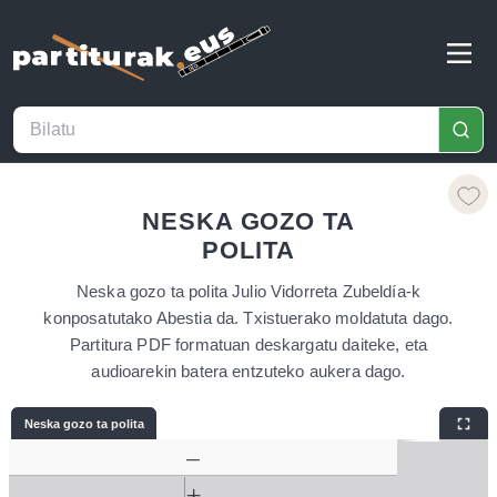
NESKA GOZO TA
POLITA
Neska gozo ta polita Julio Vidorreta Zubeldía-k
konposatutako Abestia da. Txistuerako moldatuta dago.
Partitura PDF formatuan deskargatu daiteke, eta
audioarekin batera entzuteko aukera dago.
Neska gozo ta polita