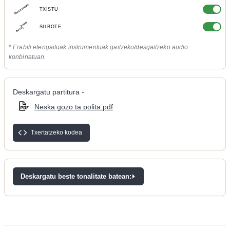
TXISTU
SILBOTE
* Erabili etengailuak instrumentuak gaitzeko/desgaitzeko audio
konbinatuan.
Deskargatu partitura -
Neska gozo ta polita.pdf
Txertatzeko kodea
Deskargatu beste tonalitate batean: