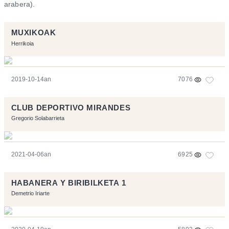
arabera).
MUXIKOAK
Herrikoia
2019-10-14an
7076
CLUB DEPORTIVO MIRANDES
Gregorio Solabarrieta
2021-04-06an
6925
HABANERA Y BIRIBILKETA 1
Demetrio Iriarte