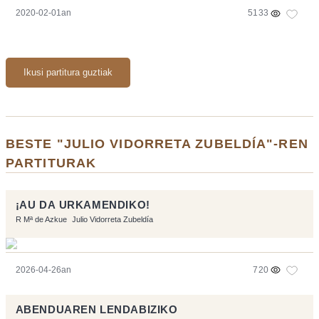
2020-02-01an
5133
Ikusi partitura guztiak
BESTE "JULIO VIDORRETA ZUBELDÍA"-REN
PARTITURAK
¡AU DA URKAMENDIKO!
R Mª de Azkue
Julio Vidorreta Zubeldía
2026-04-26an
720
ABENDUAREN LENDABIZIKO