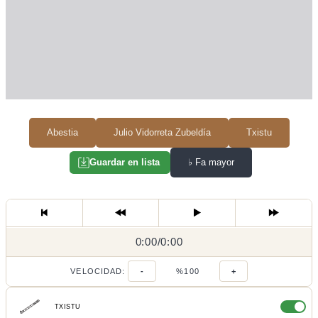
Abestia
Julio Vidorreta Zubeldía
Txistu
♭
Fa mayor
Guardar en lista
0:00
0:00
/
0:00
/
VELOCIDAD:
-
%100
+
TXISTU