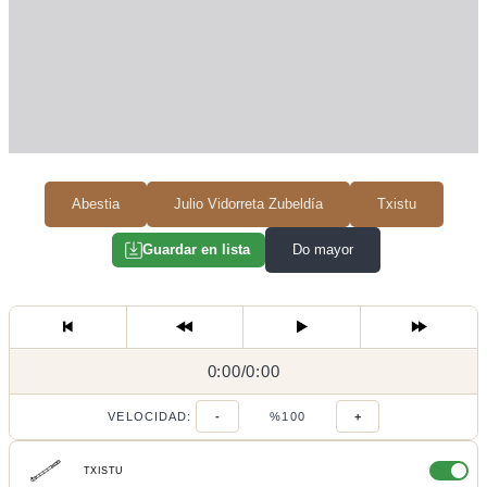
Abestia
Julio Vidorreta Zubeldía
Txistu
Do mayor
Guardar en lista
0:00
0:00
/
0:00
/
VELOCIDAD:
-
%100
+
TXISTU