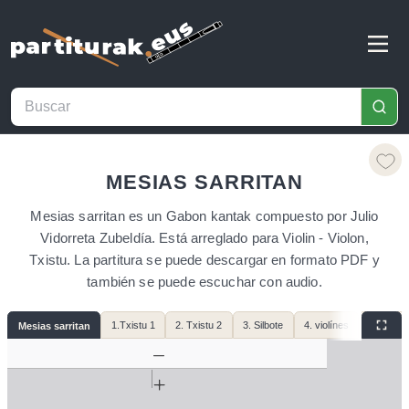
MESIAS SARRITAN
Mesias sarritan es un Gabon kantak compuesto por Julio
Vidorreta Zubeldía. Está arreglado para Violin - Violon,
Txistu. La partitura se puede descargar en formato PDF y
también se puede escuchar con audio.
1.Txistu 1
2. Txistu 2
3. Silbote
4. violínes
5. cello,
Mesias sarritan