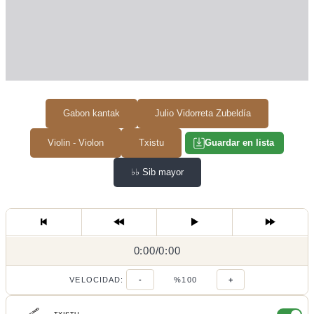
Gabon kantak
Julio Vidorreta Zubeldía
Violin - Violon
Txistu
Guardar en lista
♭♭
Sib mayor
0:00
0:00
/
0:00
/
VELOCIDAD:
-
%100
+