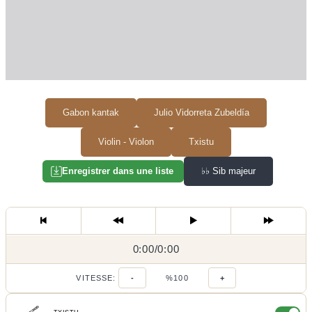
Gabon kantak
Julio Vidorreta Zubeldía
Violin - Violon
Txistu
♭♭
Sib majeur
Enregistrer dans une liste
0:00
0:00
/
0:00
/
VITESSE:
-
%100
+