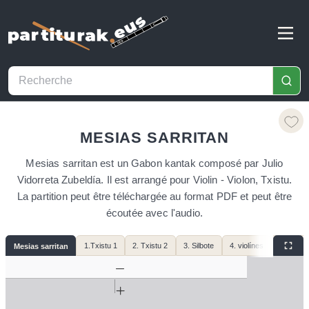
MESIAS SARRITAN
Mesias sarritan est un Gabon kantak composé par Julio
Vidorreta Zubeldía. Il est arrangé pour Violin - Violon, Txistu.
La partition peut être téléchargée au format PDF et peut être
écoutée avec l'audio.
1.Txistu 1
2. Txistu 2
3. Silbote
4. violínes
5. cello,
Mesias sarritan