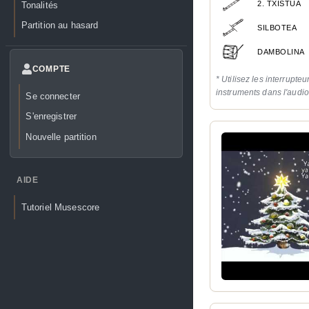
2. TXISTUA
Tonalités
Partition au hasard
SILBOTEA
DAMBOLINA
COMPTE
* Utilisez les interrupteu
instruments dans l'audi
Se connecter
S'enregistrer
Nouvelle partition
AIDE
Tutoriel Musescore