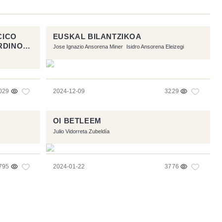
CICO
EUSKAL BILANTZIKOA
RDINOS
Jose Ignazio Ansorena Miner
Isidro Ansorena Eleizegi
029
2024-12-09
3229
OI BETLEEM
Julio Vidorreta Zubeldía
795
2024-01-22
3776