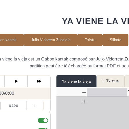
YA VIENE LA V
on kantak
Julio Vidorreta Zubeldía
Txistu
Silbote
 viene la vieja est un Gabon kantak composé par Julio Vidorreta Zube
partition peut être téléchargée au format PDF et peu
1. Txistua
Ya viene la vieja
00
0:00
/
0:00
/
%100
+