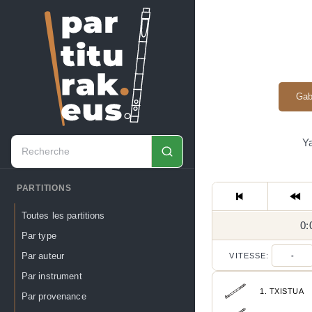
Gab
Ya
PARTITIONS
Toutes les partitions
0:
Par type
Par auteur
VITESSE:
-
Par instrument
1. TXISTUA
Par provenance