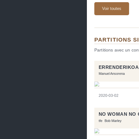
Voir toutes
PARTITIONS S
Partitions avec un co
ERRENDERIKOA
Manuel Ansorena
2020-03-02
NO WOMAN NO 
tfe
Bob Marley