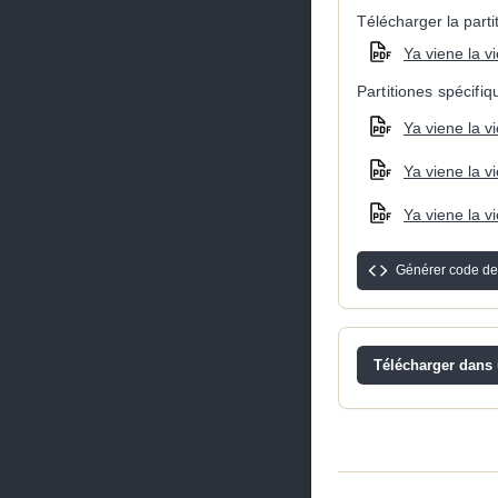
Télécharger la partit
Ya viene la vi
Partitiones spécifi
Ya viene la vi
Ya viene la vi
Ya viene la vi
Générer code de
Télécharger dans u