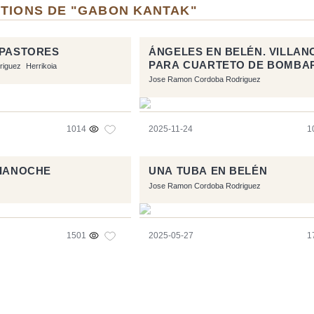
ITIONS DE "GABON KANTAK"
 PASTORES
ÁNGELES EN BELÉN. VILLAN
PARA CUARTETO DE BOMBA
riguez
Herrikoia
Y TUBAS.
Jose Ramon Cordoba Rodriguez
1014
2025-11-24
1
DIANOCHE
UNA TUBA EN BELÉN
Jose Ramon Cordoba Rodriguez
1501
2025-05-27
1