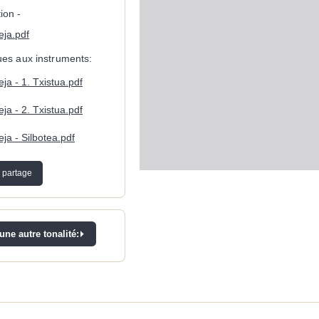
ion -
eja.pdf
ques aux instruments:
eja - 1. Txistua.pdf
eja - 2. Txistua.pdf
eja - Silbotea.pdf
 partage
ne autre tonalité: