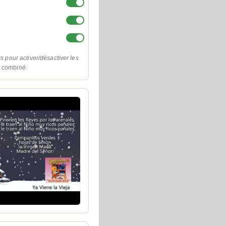
rs pour activer/désactiver les
o combiné.