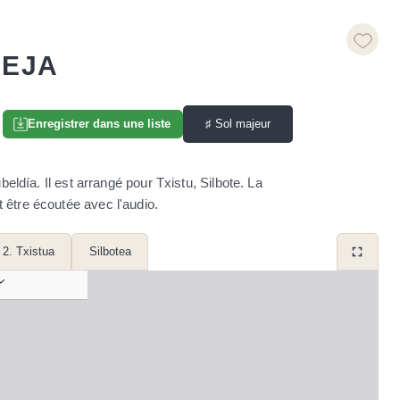
IEJA
♯
Sol majeur
Enregistrer dans une liste
ldía. Il est arrangé pour Txistu, Silbote. La
t être écoutée avec l'audio.
2. Txistua
Silbotea