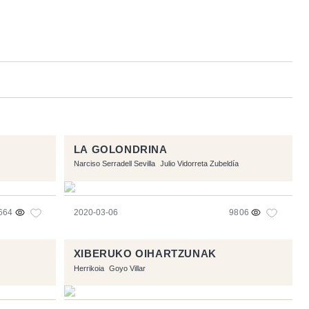
LA GOLONDRINA
Narciso Serradell Sevilla
Julio Vidorreta Zubeldía
664
2020-03-06
9806
XIBERUKO OIHARTZUNAK
Herrikoia
Goyo Villar