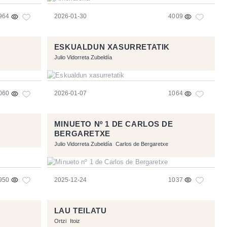
964
2026-01-30
4009
ESKUALDUN XASURRETATIK
Julio Vidorreta Zubeldía
060
2026-01-07
1064
MINUETO Nº 1 DE CARLOS DE
BERGARETXE
Julio Vidorreta Zubeldía
Carlos de Bergaretxe
950
2025-12-24
1037
LAU TEILATU
Ortzi
Itoiz