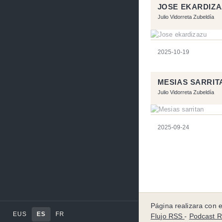
JOSE EKARDIZ
Julio Vidorreta Zubeldía
2025-10-19
MESIAS SARRIT
Julio Vidorreta Zubeldía
2025-09-24
Página realizara con e
EUS
ES
FR
Flujo RSS
-
Podcast 