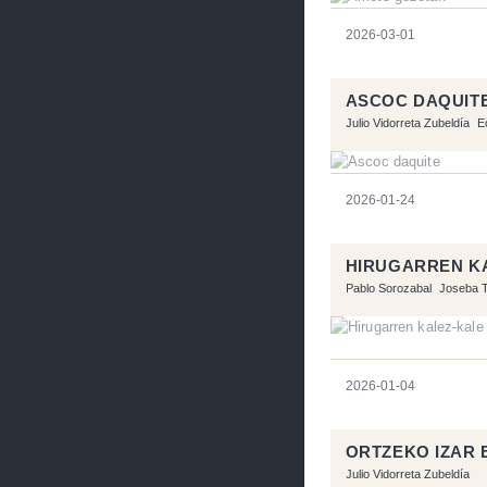
2026-03-01
ASCOC DAQUIT
Julio Vidorreta Zubeldía
E
2026-01-24
HIRUGARREN K
Pablo Sorozabal
Joseba T
2026-01-04
ORTZEKO IZAR
Julio Vidorreta Zubeldía