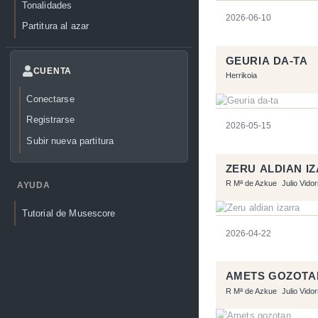
Tonalidades
2026-06-10
Partitura al azar
GEURIA DA-TA
CUENTA
Herrikoia
Conectarse
Registrarse
2026-05-15
Subir nueva partitura
ZERU ALDIAN I
R Mª de Azkue
Julio Vido
AYUDA
Tutorial de Musescore
2026-04-22
AMETS GOZOTA
R Mª de Azkue
Julio Vido