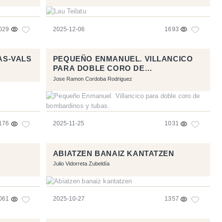
029
2025-12-06
1693
AS-VALS
PEQUEÑO ENMANUEL. VILLANCICO
PARA DOBLE CORO DE
BOMBARDINOS Y TUBAS.
Jose Ramon Cordoba Rodriguez
176
2025-11-25
1031
ABIATZEN BANAIZ KANTATZEN
Julio Vidorreta Zubeldía
061
2025-10-27
1357