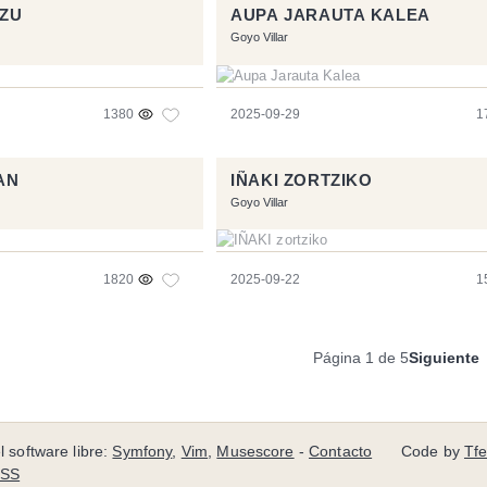
AZU
AUPA JARAUTA KALEA
Goyo Villar
1380
2025-09-29
1
AN
IÑAKI ZORTZIKO
Goyo Villar
1820
2025-09-22
1
Página 1 de 5
Siguiente
l software libre:
Symfony
,
Vim
,
Musescore
-
Contacto
Code by
Tf
RSS