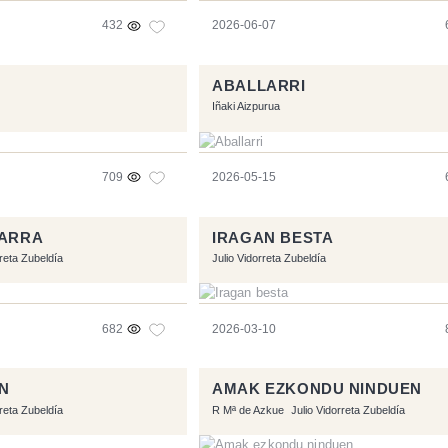
432
2026-06-07
ABALLARRI
Iñaki Aizpurua
709
2026-05-15
ZARRA
IRAGAN BESTA
rreta Zubeldía
Julio Vidorreta Zubeldía
682
2026-03-10
N
AMAK EZKONDU NINDUEN
rreta Zubeldía
R Mª de Azkue
Julio Vidorreta Zubeldía