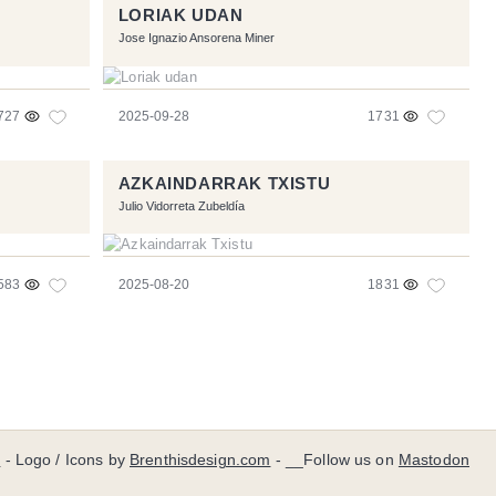
LORIAK UDAN
Jose Ignazio Ansorena Miner
727
2025-09-28
1731
AZKAINDARRAK TXISTU
Julio Vidorreta Zubeldía
583
2025-08-20
1831
e
- Logo / Icons by
Brenthisdesign.com
- __Follow us on
Mastodon