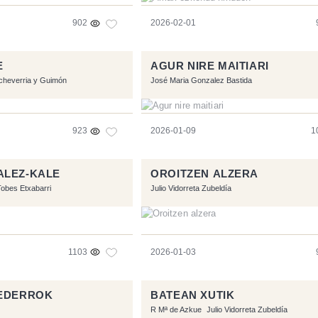
902
2026-02-01
E
AGUR NIRE MAITIARI
cheverria y Guimón
José Maria Gonzalez Bastida
923
2026-01-09
1
ALEZ-KALE
OROITZEN ALZERA
obes Etxabarri
Julio Vidorreta Zubeldía
1103
2026-01-03
 EDERROK
BATEAN XUTIK
R Mª de Azkue
Julio Vidorreta Zubeldía