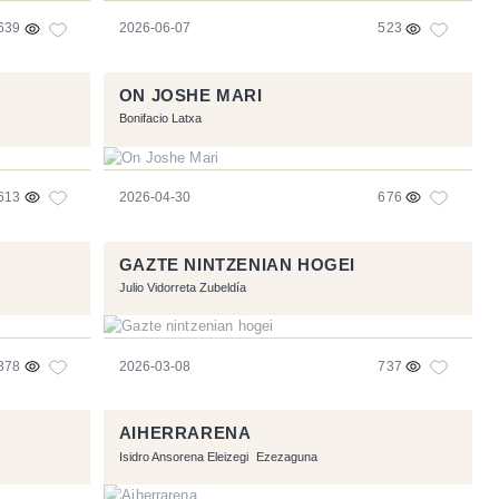
639
2026-06-07
523
ON JOSHE MARI
Bonifacio Latxa
613
2026-04-30
676
GAZTE NINTZENIAN HOGEI
Julio Vidorreta Zubeldía
878
2026-03-08
737
AIHERRARENA
Isidro Ansorena Eleizegi
Ezezaguna