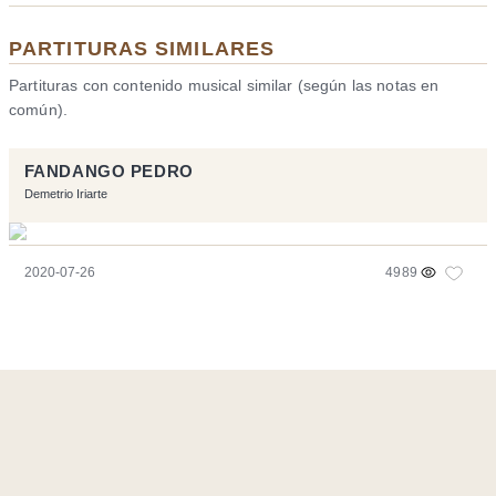
PARTITURAS SIMILARES
Partituras con contenido musical similar (según las notas en
común).
FANDANGO PEDRO
Demetrio Iriarte
2020-07-26
4989
Página realizara con el software libre:
Symfony
,
Vim
,
Musescore
-
Contacto
Code by
Tfe
- Logo / Icons by
Brenthisdesign.com
- __Follow us
on
Mastodon