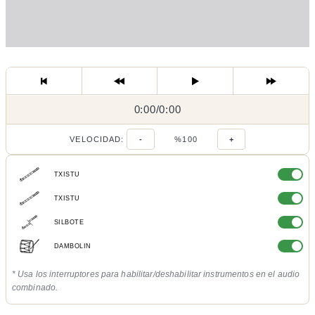
0:00
0:00
/
0:00
/
VELOCIDAD:
-
%100
+
TXISTU
TXISTU
SILBOTE
DAMBOLIN
* Usa los interruptores para habilitar/deshabilitar instrumentos en el audio
combinado.