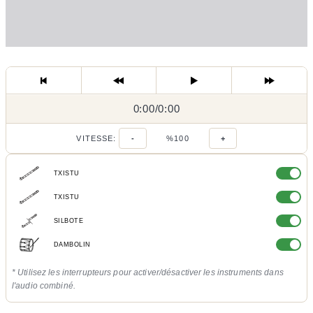
0:00
0:00
/
0:00
/
VITESSE:
-
%100
+
TXISTU
TXISTU
SILBOTE
DAMBOLIN
* Utilisez les interrupteurs pour activer/désactiver les instruments dans
l'audio combiné.