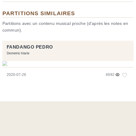
PARTITIONS SIMILAIRES
Partitions avec un contenu musical proche (d'après les notes en
commun).
FANDANGO PEDRO
Demetrio Iriarte
2020-07-26
4992
Ce site a été réalisé avec les logiciels libres :
Symfony
,
Vim
,
Musescore
-
Contact
Code by
Tfe
- Logo / Icons by
Brenthisdesign.com
- __Follow us
on
Mastodon