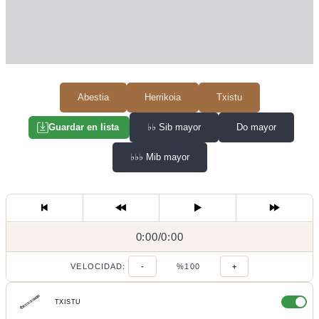
Abestia
Herrikoia
Txistu
♭♭
Sib mayor
Do mayor
Guardar en lista
♭♭♭
Mib mayor
0:00
0:00
/
0:00
/
VELOCIDAD:
-
%100
+
TXISTU