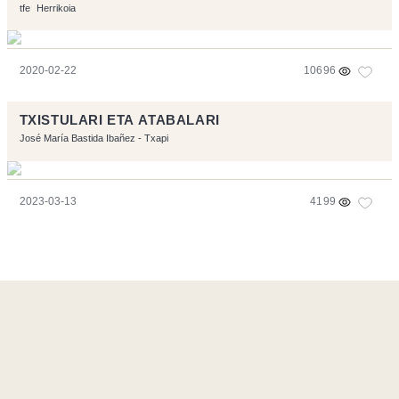
tfe
Herrikoia
2020-02-22
10696
TXISTULARI ETA ATABALARI
José María Bastida Ibañez - Txapi
2023-03-13
4199
Página realizara con el software libre:
Symfony
,
Vim
,
Musescore
-
Contacto
Code by
Tfe
- Logo / Icons by
Brenthisdesign.com
- __Follow us
on
Mastodon
Flujo RSS
-
Podcast RSS