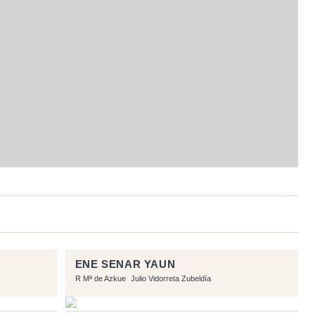
ENE SENAR YAUN
R Mª de Azkue
Julio Vidorreta Zubeldía