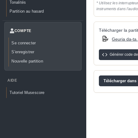
Tonalités
* Utilisez les interrupteu
instruments dans l'audi
Partition au hasard
Télécharger la partit
COMPTE
Geuria da-ta.
Se connecter
S'enregistrer
Générer code de
Nouvelle partition
AIDE
Télécharger dans u
Tutoriel Musescore