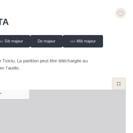
TA
♭♭
Sib majeur
Do majeur
♭♭♭
Mib majeur
 Txistu. La partition peut être téléchargée au
c l'audio.