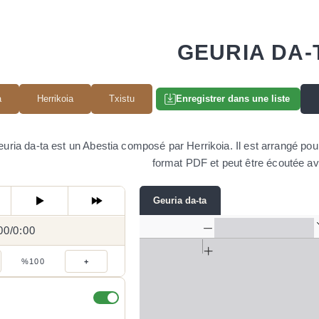
GEURIA DA-
a
Herrikoia
Txistu
Enregistrer dans une liste
uria da-ta est un Abestia composé par Herrikoia. Il est arrangé pour
format PDF et peut être écoutée ave
Geuria da-ta
00
0:00
/
0:00
/
%100
+