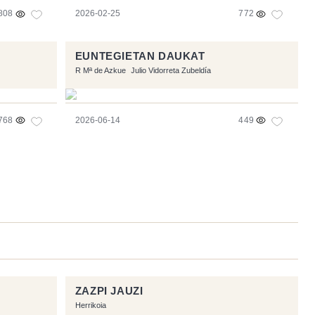
808
2026-02-25
772
EUNTEGIETAN DAUKAT
R Mª de Azkue
Julio Vidorreta Zubeldía
768
2026-06-14
449
ZAZPI JAUZI
Herrikoia