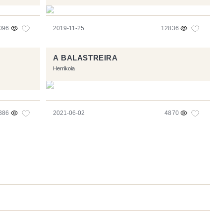
096
2019-11-25
12836
A BALASTREIRA
Herrikoia
386
2021-06-02
4870