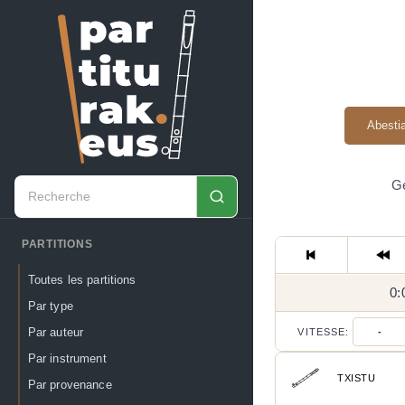
Abesti
Ge
PARTITIONS
Toutes les partitions
0:
Par type
Par auteur
VITESSE:
-
Par instrument
TXISTU
Par provenance