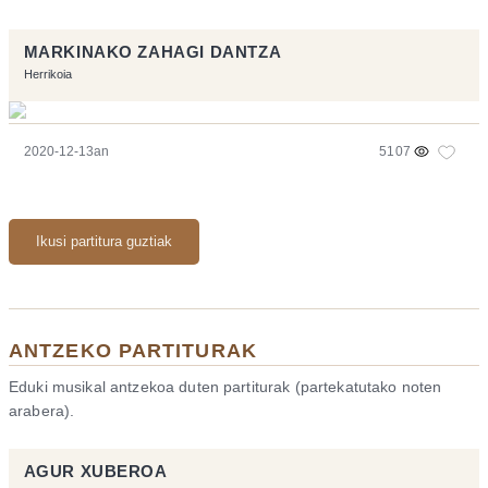
MARKINAKO ZAHAGI DANTZA
Herrikoia
2020-12-13an
5107
Ikusi partitura guztiak
ANTZEKO PARTITURAK
Eduki musikal antzekoa duten partiturak (partekatutako noten
arabera).
AGUR XUBEROA