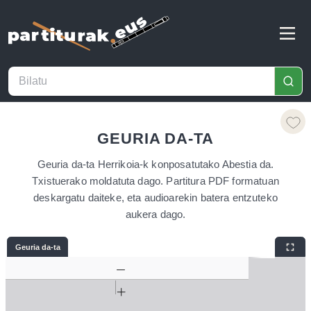
GEURIA DA-TA
Geuria da-ta Herrikoia-k konposatutako Abestia da.
Txistuerako moldatuta dago. Partitura PDF formatuan
deskargatu daiteke, eta audioarekin batera entzuteko
aukera dago.
Geuria da-ta