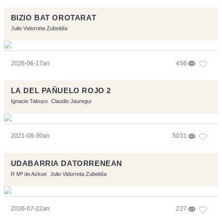
BIZIO BAT OROTARAT
Julio Vidorreta Zubeldía
2026-06-17an
456
LA DEL PAÑUELO ROJO 2
Ignacio Tabuyo
Claudio Jauregui
2021-08-30an
5031
UDABARRIA DATORRENEAN
R Mª de Azkue
Julio Vidorreta Zubeldía
2026-07-22an
227