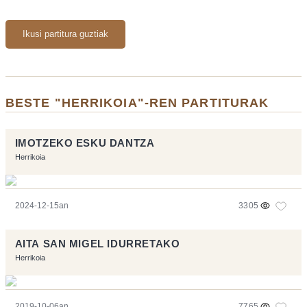
Ikusi partitura guztiak
BESTE "HERRIKOIA"-REN PARTITURAK
IMOTZEKO ESKU DANTZA
Herrikoia
2024-12-15an
3305
AITA SAN MIGEL IDURRETAKO
Herrikoia
2019-10-06an
7765