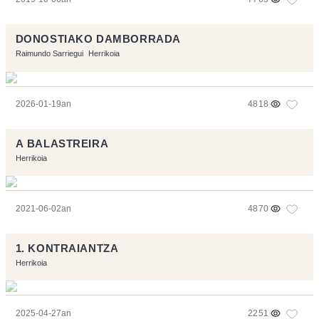
DONOSTIAKO DAMBORRADA
Raimundo Sarriegui
Herrikoia
2026-01-19an
4818
A BALASTREIRA
Herrikoia
2021-06-02an
4870
1. KONTRAIANTZA
Herrikoia
2025-04-27an
2251