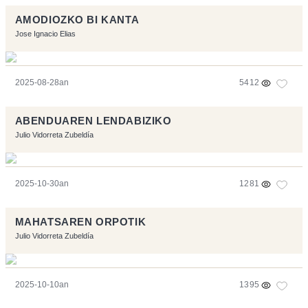
AMODIOZKO BI KANTA
Jose Ignacio Elias
2025-08-28an
5412
ABENDUAREN LENDABIZIKO
Julio Vidorreta Zubeldía
2025-10-30an
1281
MAHATSAREN ORPOTIK
Julio Vidorreta Zubeldía
2025-10-10an
1395