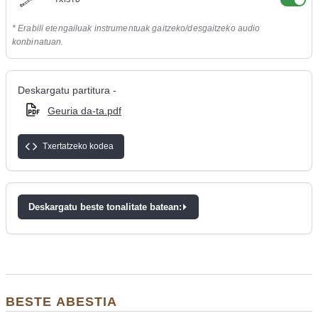
TXISTU
* Erabili etengailuak instrumentuak gaitzeko/desgaitzeko audio
konbinatuan.
Deskargatu partitura -
Geuria da-ta.pdf
Txertatzeko kodea
Deskargatu beste tonalitate batean:
BESTE ABESTIA