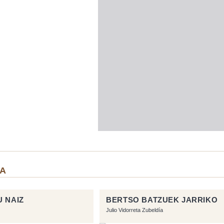
IA
U NAIZ
BERTSO BATZUEK JARRIKO
Julio Vidorreta Zubeldía