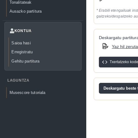
Tonalitateak
* Erabili etengailuak in
Ausazko partitura
gaitzeko/desgaitzeko au
KONTUA
Deskargatu partitura
Saioa hasi
Yaz hil zeru
Erregistratu
Gehitu partitura
Txertatzeko kod
LAGUNTZA
Deskargatu beste t
Musescore tutoriala