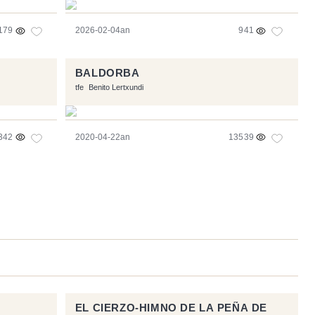
179
2026-02-04an
941
BALDORBA
tfe
Benito Lertxundi
342
2020-04-22an
13539
EL CIERZO-HIMNO DE LA PEÑA DE