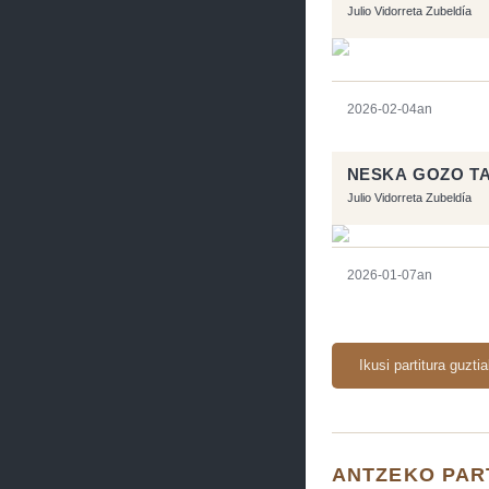
Julio Vidorreta Zubeldía
2026-02-04an
NESKA GOZO TA
Julio Vidorreta Zubeldía
2026-01-07an
Ikusi partitura guzti
ANTZEKO PAR