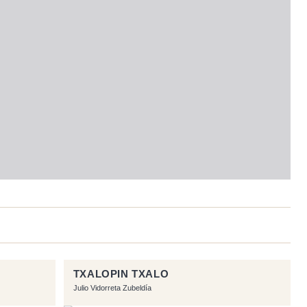
TXALOPIN TXALO
Julio Vidorreta Zubeldía