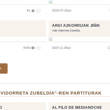
81
2026-07-26an
ARGI AZKORRIJAN JIÑIK
Julio Vidorreta Zubeldía
9456
2025-11-08an
1
ak
 VIDORRETA ZUBELDÍA"-REN PARTITURAK
O
AL FILO DE MEDIANOCHE