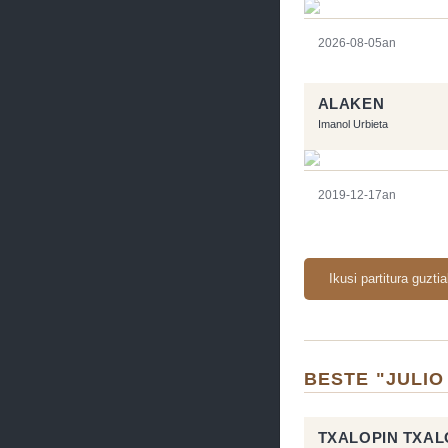
2026-08-05an
ALAKEN
Imanol Urbieta
2019-12-17an
Ikusi partitura guzti
BESTE "JULIO
TXALOPIN TXAL