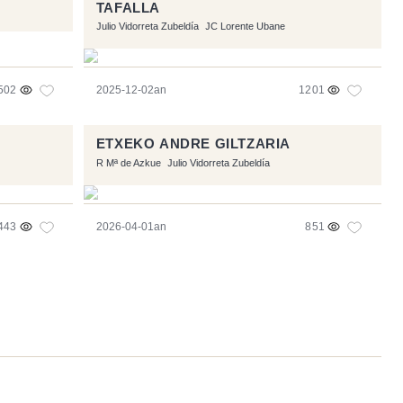
TAFALLA
Julio Vidorreta Zubeldía
JC Lorente Ubane
502
2025-12-02an
1201
ETXEKO ANDRE GILTZARIA
R Mª de Azkue
Julio Vidorreta Zubeldía
443
2026-04-01an
851