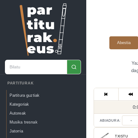
Abestia
Yaz
dag
PARTITURAK
Partitura guztiak
Kategoriak
0:
Autoreak
ABIADURA:
-
Musika tresnak
Jatorria
TXISTU