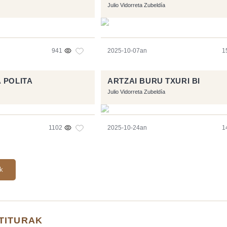
Julio Vidorreta Zubeldía
941
2025-10-07an
1
 POLITA
ARTZAI BURU TXURI BI
Julio Vidorreta Zubeldía
1102
2025-10-24an
1
ak
TITURAK