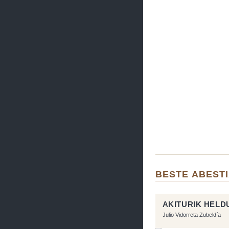
BESTE ABEST
AKITURIK HELD
Julio Vidorreta Zubeldía