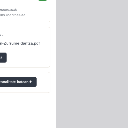
strumentuak
dio konbinatuan.
 -
tan-Zurrume dantza.pdf
ea
onalitate batean: