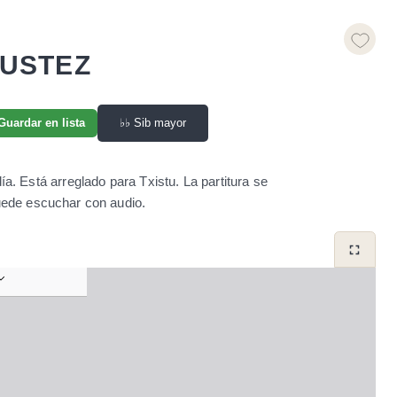
AUSTEZ
♭♭
Sib mayor
Guardar en lista
a. Está arreglado para Txistu. La partitura se
ede escuchar con audio.