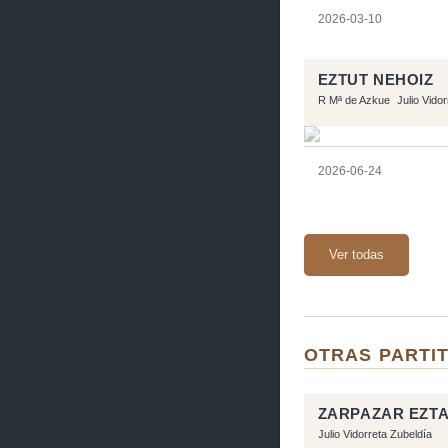
2026-03-10
EZTUT NEHOIZ
R Mª de Azkue
Julio Vido
2026-06-24
Ver todas
OTRAS PARTIT
ZARPAZAR EZT
Julio Vidorreta Zubeldía