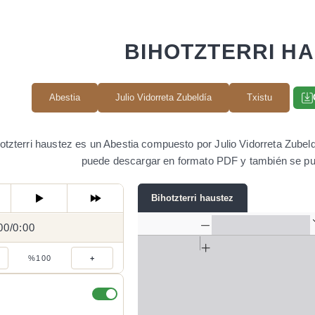
BIHOTZTERRI H
Abestia
Julio Vidorreta Zubeldía
Txistu
otzterri haustez es un Abestia compuesto por Julio Vidorreta Zubeldí
puede descargar en formato PDF y también se pu
Bihotzterri haustez
00
0:00
/
0:00
/
%100
+