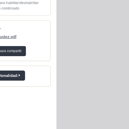
ara habilitar/deshabilitar
o combinado.
-
austez.pdf
para compartir
 tonalidad: