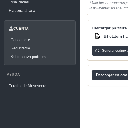
Tonalidades
* Usa los interruptores p
instrumentos en el audi
Partitura al azar
Descargar partitura 
CUENTA
Bihotzterri h
Conectarse
Registrarse
Generar código 
Subir nueva partitura
AYUDA
Descargar en otra
Tutorial de Musescore