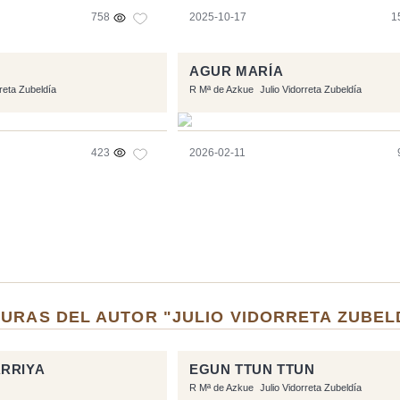
758
2025-10-17
1
AGUR MARÍA
rreta Zubeldía
R Mª de Azkue
Julio Vidorreta Zubeldía
423
2026-02-11
URAS DEL AUTOR "JULIO VIDORRETA ZUBEL
ARRIYA
EGUN TTUN TTUN
R Mª de Azkue
Julio Vidorreta Zubeldía