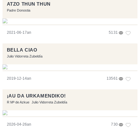
ATZO THUN THUN
Padre Donostia
2021-06-17an
5131
BELLA CIAO
Julio Vidorreta Zubeldía
2019-12-14an
13561
¡AU DA URKAMENDIKO!
R Mª de Azkue
Julio Vidorreta Zubeldía
2026-04-26an
730