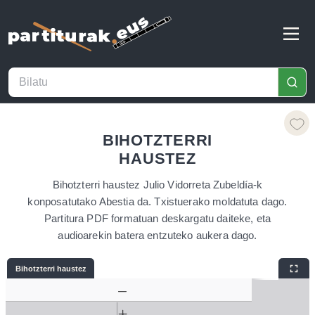
BIHOTZTERRI
HAUSTEZ
Bihotzterri haustez Julio Vidorreta Zubeldía-k
konposatutako Abestia da. Txistuerako moldatuta dago.
Partitura PDF formatuan deskargatu daiteke, eta
audioarekin batera entzuteko aukera dago.
Bihotzterri haustez