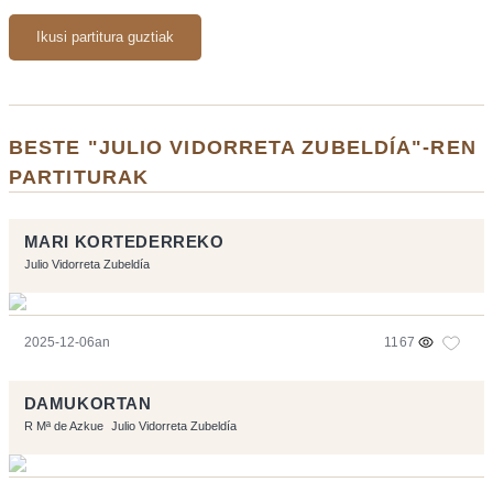
Ikusi partitura guztiak
BESTE "JULIO VIDORRETA ZUBELDÍA"-REN
PARTITURAK
MARI KORTEDERREKO
Julio Vidorreta Zubeldía
2025-12-06an
1167
DAMUKORTAN
R Mª de Azkue
Julio Vidorreta Zubeldía