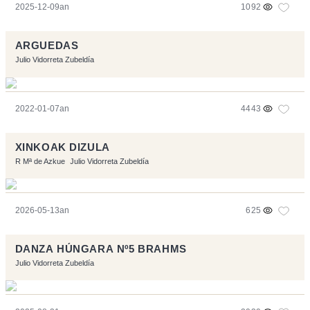
2025-12-09an
1092
ARGUEDAS
Julio Vidorreta Zubeldía
2022-01-07an
4443
XINKOAK DIZULA
R Mª de Azkue
Julio Vidorreta Zubeldía
2026-05-13an
625
DANZA HÚNGARA Nº5 BRAHMS
Julio Vidorreta Zubeldía