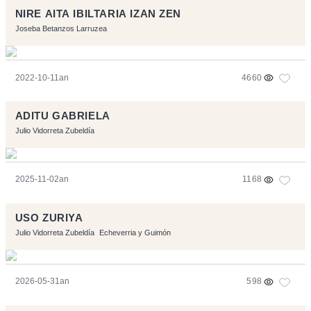
NIRE AITA IBILTARIA IZAN ZEN
Joseba Betanzos Larruzea
2022-10-11an
4660
ADITU GABRIELA
Julio Vidorreta Zubeldía
2025-11-02an
1168
USO ZURIYA
Julio Vidorreta Zubeldía
Echeverria y Guimón
2026-05-31an
598