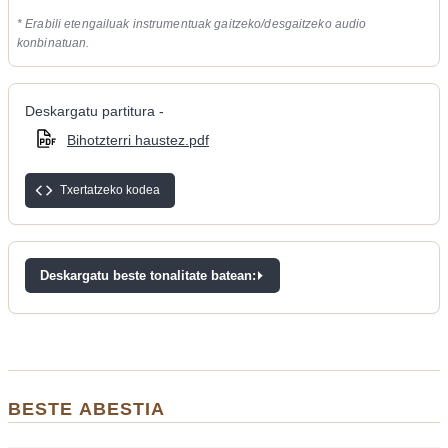
* Erabili etengailuak instrumentuak gaitzeko/desgaitzeko audio
konbinatuan.
Deskargatu partitura -
Bihotzterri haustez.pdf
Txertatzeko kodea
Deskargatu beste tonalitate batean:
BESTE ABESTIA