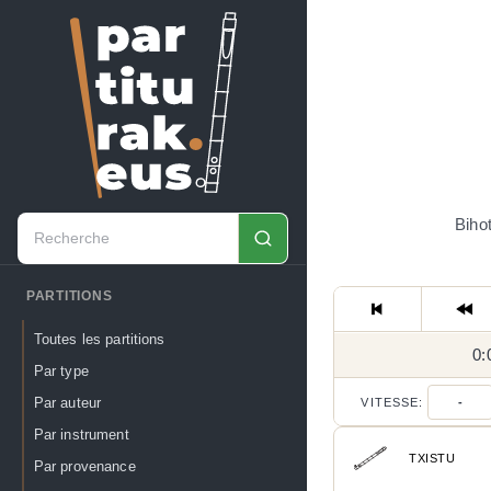
Bihot
PARTITIONS
Toutes les partitions
0:
Par type
Par auteur
VITESSE:
-
Par instrument
TXISTU
Par provenance