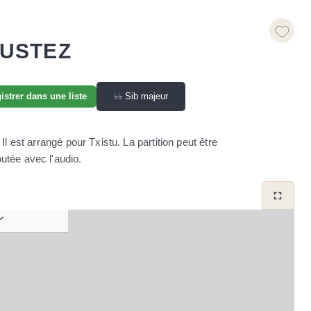
AUSTEZ
♭♭
Sib majeur
istrer dans une liste
l est arrangé pour Txistu. La partition peut être
utée avec l'audio.