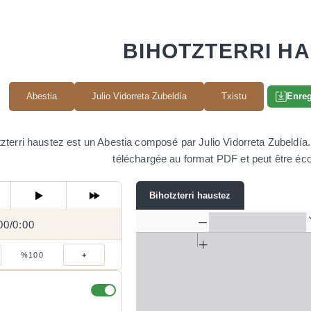
BIHOTZTERRI H
Abestia
Julio Vidorreta Zubeldía
Txistu
Enreg
zterri haustez est un Abestia composé par Julio Vidorreta Zubeldía. I
téléchargée au format PDF et peut être éco
Bihotzterri haustez
00
0:00
/
0:00
/
%100
+