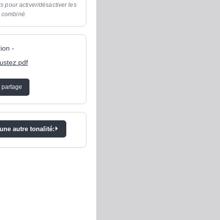
rs pour activer/désactiver les
o combiné.
ion -
austez.pdf
 partage
ne autre tonalité: