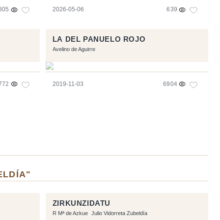
805
2026-05-06
639
LA DEL PANUELO ROJO
Avelino de Aguirre
772
2019-11-03
6904
ELDÍA"
ZIRKUNZIDATU
R Mª de Azkue
Julio Vidorreta Zubeldía