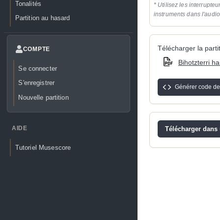
Tonalités
* Utilisez les interrupteu
instruments dans l'audi
Partition au hasard
Télécharger la partit
COMPTE
Bihotzterri h
Se connecter
S'enregistrer
Générer code de
Nouvelle partition
AIDE
Télécharger dans u
Tutoriel Musescore