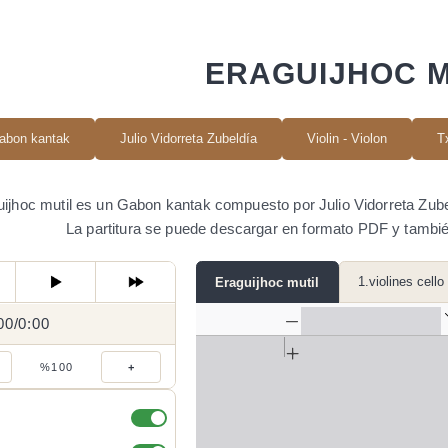
ERAGUIJHOC M
abon kantak
Julio Vidorreta Zubeldía
Violin - Violon
T
ijhoc mutil es un Gabon kantak compuesto por Julio Vidorreta Zubeld
La partitura se puede descargar en formato PDF y tambi
1.violines cello
Eraguijhoc mutil
00
0:00
/
0:00
/
%100
+