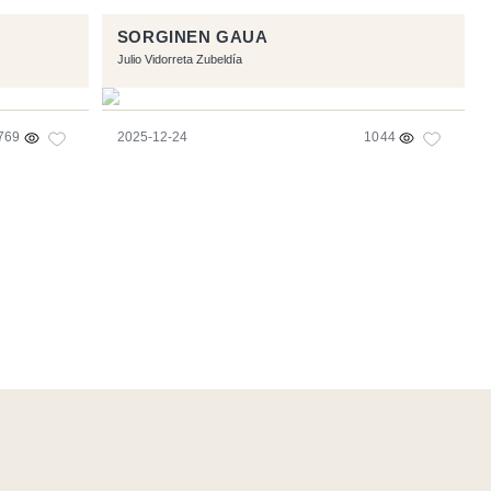
SORGINEN GAUA
Julio Vidorreta Zubeldía
769
2025-12-24
1044
e
- Logo / Icons by
Brenthisdesign.com
- __Follow us on
Mastodon