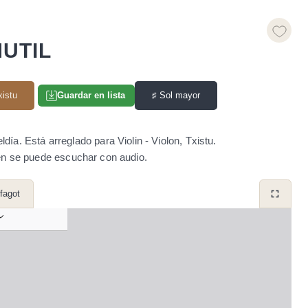
UTIL
xistu
♯
Sol mayor
Guardar en lista
ía. Está arreglado para Violin - Violon, Txistu.
én se puede escuchar con audio.
 fagot