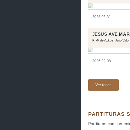
2023-03-31
JESUS AVE MAR
R Mª de Azkue
Julio Vido
2026-02-08
Ver todas
PARTITURAS 
Partituras con conten