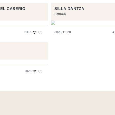
 EL CASERIO
SILLA DANTZA
Herrikoia
6316
2020-12-28
4
1028
l software libre:
Symfony
,
Vim
,
Musescore
-
Contacto
Code by
Tf
RSS