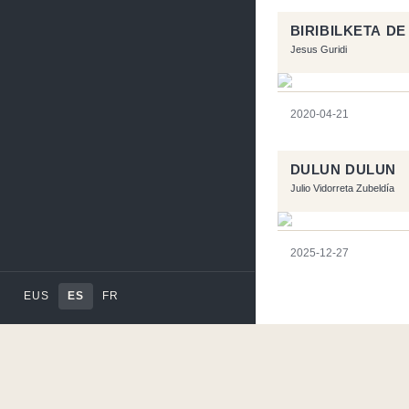
BIRIBILKETA DE
Jesus Guridi
2020-04-21
DULUN DULUN
Julio Vidorreta Zubeldía
2025-12-27
EUS
ES
FR
Página realizara con e
Flujo RSS
-
Podcast 