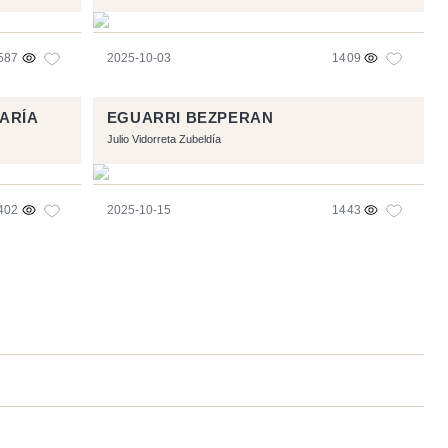
587
2025-10-03
1409
MARÍA
EGUARRI BEZPERAN
Julio Vidorreta Zubeldía
402
2025-10-15
1443