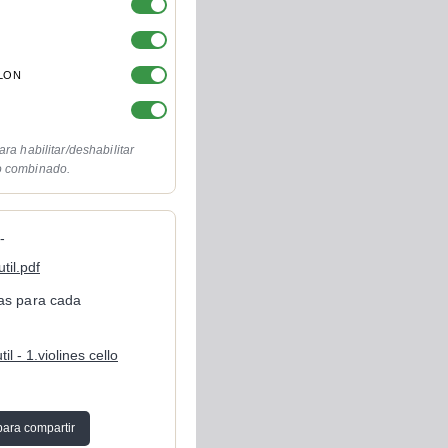
OLON
ara habilitar/deshabilitar
o combinado.
-
til.pdf
cas para cada
il - 1.violines cello
para compartir