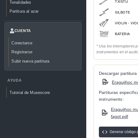
TXISTU
Tonalidades
Partitura al azar
SILBOTE
VIOLIN - VI
CUENTA
BATERIA
Conectarse
* Usa los interruptores p
Registrarse
instrumentos en el audi
Subir nueva partitura
Descargar partitura 
AYUDA
Eraguijhoc mu
Partituras específi
Tutorial de Musescore
instrumento:
Eraguijhoc mut
fagot.pdf
Generar código 